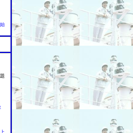
始
題
象
上