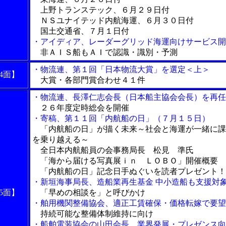
上野トランステック、６月２９日付
ＮＳユナイテッド内航海運、６月３０日付
国土交通省、７月１日付
・アイディア、レーダーグリッド海運向けサービス開
非ＡＩＳ船もＡＩで認識・識別・予測
・物流連、第１回「日本物流大賞」を選定＜上＞
4面】
大賞・各部門賞合わせ４１件
・物流連、長澤仁志会長（日本船主協会会長）を再任
２６年度定時総会を開催
・寄稿、第１１回「内航船の日」（７月１５日）
「内航船の日」が描く未来～社会と海運が一緒に課
を乗り越える～
全日本内航船員の会事務局長 松見 準氏
「海から届ける写真展ｉｎ ＬＯＢＯ」開催概要
「内航船の日」記念日手ぬぐいを読者プレゼント！
・新垣海事局長、造船業再生基金 中小造船も支援対
5面】
「早めの相談を」と呼びかけ
・舶用機関整備協会、適正工賃確保・価格転嫁で要望
持続可能な整備体制維持に向け
・船舶電装協会の山田会長、業界発展・プレゼンス向