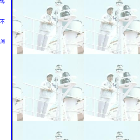
等
不
施