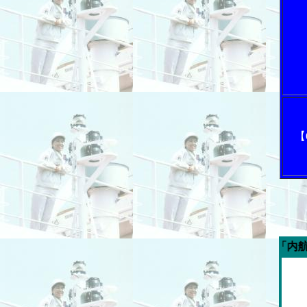
【
今週の「内航海運新聞」