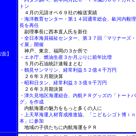
トン
４月の元請オペ６９社の輸送実績
・海洋教育センター・第１４回通常総会、畝河内毅理
長を再任
副理事長に西本直人氏を新任
・全日本海員福祉センター、第３７回「マリナーズ・
イ展」開催
神戸、東京、福岡の３か所で
2面】
・エネ庁、燃油生産３か月ぶりに前年比増
５月の石油統計速報まとむ
・鶴見サンマリン、経常利益５２億４千万円
２６年３月期決算
・昭和日タン、経常利益３３億９千万円
２６年３月期決算
・津久見地区海運組合、内航ＰＲグッズの「トートバ
グ」を作成
内航海運の魅力をもっと多くの人に
・上天草海運人材育成推進協、「こどもシゴト博ｉｎ
本」に参加
地域の子供たちに内航海運をＰＲ