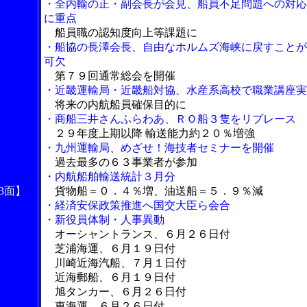
・全内輸の正・副会長が会見、船員不足問題への対応
に重点
船員職の認知度向上等課題に
・船協の長澤会長、自由なホルムズ海峡に戻すことが
可欠
第７９回通常総会を開催
・近畿運輸局・近畿船対協、水産系高校で職業講座実
将来の内航船員確保目的に
・商船三井さんふらわあ、ＲＯ船３隻をリプレース
２９年度上期以降 輸送能力約２０％増強
・九州運輸局、めざせ！海技者セミナーを開催
過去最多の６３事業者が参加
・内航船舶輸送統計３月分
3面】
貨物船＝０．４％増、油送船＝５．９％減
・経済安保政策推進へ国交大臣ら会合
・新役員体制・人事異動
オーシャントランス、６月２６日付
芝浦海運、６月１９日付
川崎近海汽船、７月１日付
近海郵船、６月１９日付
旭タンカー、６月２６日付
東海運、６月２６日付