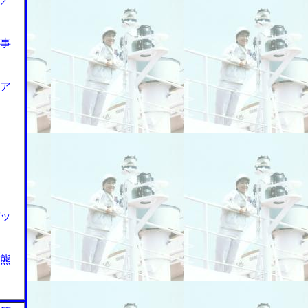
事
ア
ッ
熊