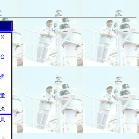
％
台
担
重
決
員
／