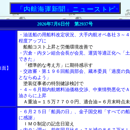
「内航海運新聞」ニューストピックス
2026年7月6日付 第2937号
・油送船の用船料改定状況、大手内航オペ各社３～４
程度アップに
船舶コスト上昇と労働環境改善で
・宍倉・内タン組合会長が会見、運賃等適正化へ「土
できた」
「標準的な考え方」に期待感示す
1面】
・交政審・第１９６回船員部会、藏本委員「過度の負
とならぬよう」
塗装従事者の特別健診検討で
・４～６月期内航燃料油価格交渉、中東情勢悪化でＡ
油さらに上昇
Ａ重油＝１５万７７００円、適合油＝６月末時点未
・６月２５日「船員の日」、金子国交相「すべての船
に感謝」
ＩＭＯ制定の記念日迎え
・内タン調べ、前年同月比６・７％減の８６７万ＫＬ