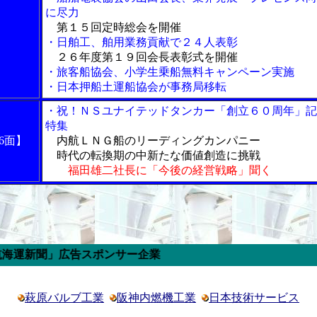
に尽力
第１５回定時総会を開催
・日舶工、舶用業務貢献で２４人表彰
２６年度第１９回会長表彰式を開催
・旅客船協会、小学生乗船無料キャンペーン実施
・日本押船土運船協会が事務局移転
・祝！ＮＳユナイテッドタンカー「創立６０周年」記
特集
6面】
内航ＬＮＧ船のリーディングカンパニー
時代の転換期の中新たな価値創造に挑戦
福田雄二社長に「今後の経営戦略」聞く
広告スポンサー企業
萩原バルブ工業
阪神内燃機工業
日本技術サービス