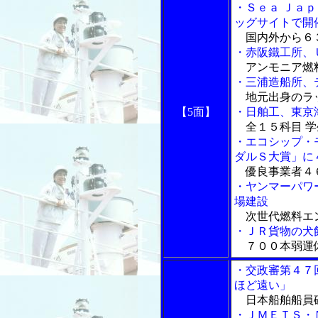
・Ｓｅａ Ｊａ
ッグサイトで開
国内外から６
・赤阪鐵工所、
アンモニア燃
・三浦造船所、
地元出身のラ
【5面】
・日舶工、東京
全１５科目 学
・エコシップ・
ダルＳ大賞」に
優良事業者４６
・ヤンマーパワ
場建設
次世代燃料エ
・ＪＲ貨物の犬
７００本弱運
・交政審第４７
ほど遠い」
日本船舶船員
・ＪＭＥＴＳ・