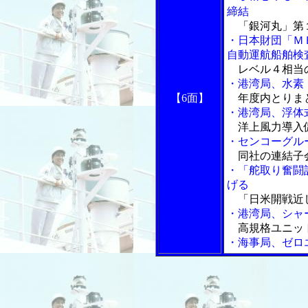
締結
「銀河丸」第
・日本財団「Ｍ
自動運航船舶検
レベル４相当
・港湾局、水素
【6面】
年度内とりま
・港湾局、浮体
洋上風力導入促
・センコーグル
同社の連結子
・「舵取り奮闘
げる
「日米開戦近
・港湾局、シャ
高規格ユニット
・海事局、ゼロ