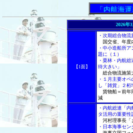
「内航海運新
2026年
・次期総合物流
国交省、年度
・中小造船所ア
題に（１）
・栗林・内航総
【1面】
待大きい」
総合物流施策
・１月主要オペ
し「雑貨」２桁
貨物船＝前年同
減
・内航総連「内
タ活用の重要性
河村理事長「
・日本海事セン
海事立国フォ