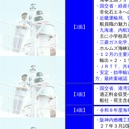
・国交省・経産
非化石エネへ
・近畿運輸局、
船員職の魅力
【2面】
・九海連、内航
主に小学校高
・三菱ガス化学
ホルムズ海峡
・１２月の主要
輸出＝２・１
・ＪＲＴＴ、共
・安定・効率輸
方」最終案確認
・国交省、港湾
【3面】
適正料金収受
船社・荷主含む
【4面】
・令和８年度海
・阪神内燃機工
２７年３月試験