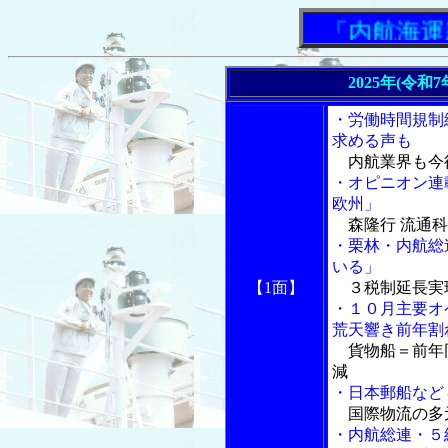
「内航海運新
2025年(令和
・労働時間規制
求める声も
内航業界も今
・オピニオン連
欧州」
森隆行 流通科
・栗林・内航総
いる」
【1面】
３税制延長実
・１０月主要オ
荒天響き前年割
貨物船＝前年
減
・日本郵船など
国際物流の多
・内航総連・５