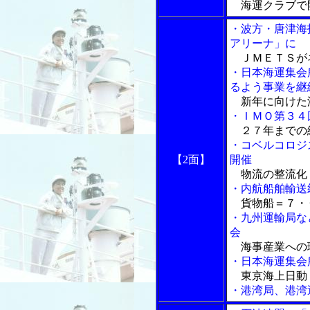
海運クラブで
・波方・唐津海
アリーナ」に
ＪＭＥＴＳが
・日本海運集会
るよう事業を継
新年に向けた
・ＩＭＯ第３４
２７年までの
・コベルコロジ
【2面】
開催
物流の整流化
・内航船舶輸送
貨物船＝７・
・九州運輸局な
会
海事産業への
・日本海運集会
東京海上日動 
・港湾局、港湾