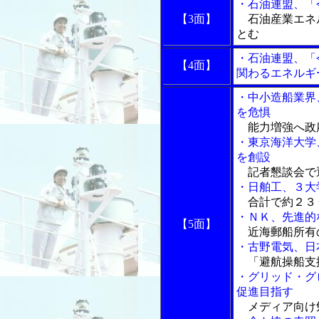
・石油連盟、「
【3面】
石油産業エネ
とむ
・石油連盟、「
【4面】
関わるエネルギ
・中小造船業界
を危惧
能力増強へ政
・東京海洋大学
を創設
記者懇談会で
・日舶工、３大
合計で約２３
・ＮＫ、先進的
【5面】
近海郵船所有
・古野電気、日
「避航操船支
・グリッド・グ
促進目指す
メディア向け