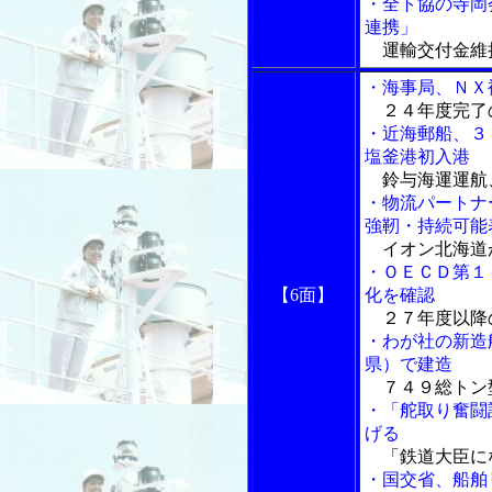
・全ト協の寺岡
連携」
運輸交付金維
・海事局、ＮＸ
２４年度完了
・近海郵船、３
塩釜港初入港
鈴与海運運航
・物流パートナ
強靭・持続可能
イオン北海道
・ＯＥＣＤ第１
【6面】
化を確認
２７年度以降
・わが社の新造
県）で建造
７４９総トン
・「舵取り奮闘
げる
「鉄道大臣に
・国交省、船舶