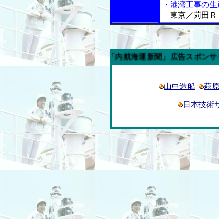
・港湾工事の生
東京／苅田Ｒ
今週の「内航海運新聞」広告スポンサー企業
山中造船
萩
日本技術