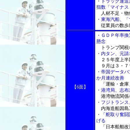
・トラック運送
指数「マイナス
人材不足・物
・東海汽船、「
従業員の数歩
・ＧＤＰ年率換
懸念
トランプ関税
・内タン、元請
２５年度上半
９月は３・７％
・帝国データバ
か月連続改善
「運輸・倉庫
【6面】
・港湾局、志布
港湾物流関係
・フジトランス
内海造船因島
・「舵取り奮闘
げる
「日本船舶改