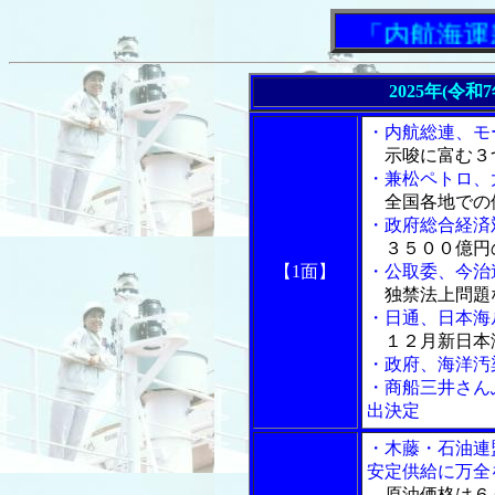
「内航海運新
2025年(令和
・内航総連、モ
示唆に富む３
・兼松ペトロ、
全国各地での
・政府総合経済
３５００億円
【1面】
・公取委、今治
独禁法上問題
・日通、日本海
１２月新日本
・政府、海洋汚
・商船三井さん
出決定
・木藤・石油連
安定供給に万全
原油価格は６