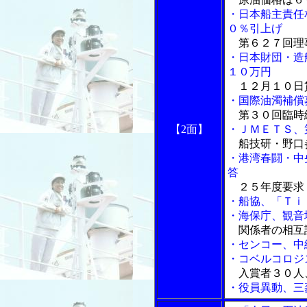
・日本船主責任
０％引上げ
第６２７回理
・日本財団・造
１０万円
１２月１０日
・国際油濁補償
第３０回臨時
【2面】
・ＪＭＥＴＳ、
船技研・野口
・港湾春闘・中
答
２５年度要求
・船協、「Ｔｉ
・海保庁、観音
関係者の相互
・センコー、中
・コベルコロジ
入賞者３０人
・役員異動、三