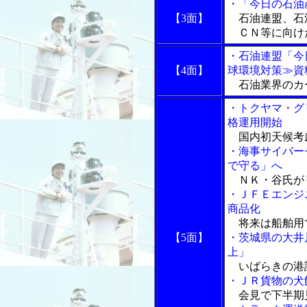
・「今日の石油
【3面】
石油連盟、石
ＣＮ等に向け
・石油連盟「今
【4面】
球環境対策≫資
石油業界のカ
・トクヤマ・グ
格運用開始
国内初天候考
・海事サイバー
で守る」へ
ＮＫ・谷氏が
・ＪＦＥエンジ
商品化
将来は船舶用
【5面】
・茨城県の大井
上」
いばらきの港
・ＪＲ貨物の犬
会見で下半期