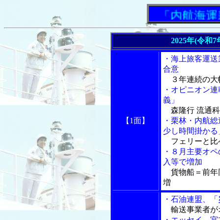
「内航海運新
2025年(令和
・海上旅客運送
合意
３年連続の大
・オピニオン連
義」
森隆行 流通科
【1面】
・栗林・内航総
少し時間掛かる
フェリーと比
・８月主要オペ
入等で増加
貨物船＝前年
増
・石油連盟、「
輸送事業者が
・エッセイ 宮