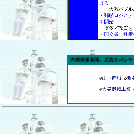
げる
「大戦バブル
・郵船ロジステ
を開始
博多／敦賀を
・国交省・経産
今週の「内航海運新聞」広告スポンサー企業
山中造船
熊
大晃機械工業