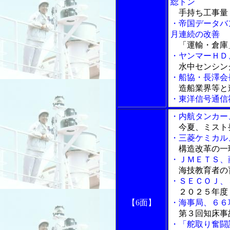
総トン
手持ち工事量
・帝国データバ
月連続の改善
「運輸・倉庫
・ヤンマーＨＤ
水中センシン
・船協・長澤会
造船業界等と
・東洋信号通信
・内航タンカー
今夏、ミスト
・三菱ケミカル
構造改革の一
・ＪＭＥＴＳ、
海技教育者の
・ＳＥＣＯＪ、
２０２５年度
【6面】
・海事局、６６
第３回知床事
・「舵取り奮闘