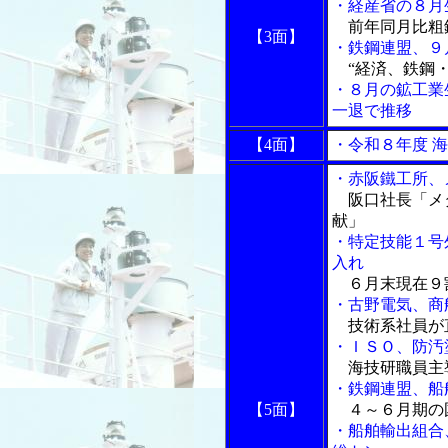
・経産省の８月
前年同月比粗
【3面】
・鉄鋼連盟、９
“経済、鉄鋼・
・８月の鉱工業
一退で推移
【4面】
・令和８年度 
・赤阪鐵工所、
阪口社長「メ
献」
・特定技能１号
入れ
６月末現在９
・古野電気、商
技術系社員が
・ＩＳＯ、防汚
海技研職員主
・鉄鋼連盟、船
【5面】
４～６月期の
・船舶輸出組合