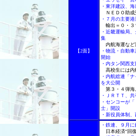
・東洋建設、海
ＮＥＤＯ助成
・７月の主要港
輸出＝０・３
・近畿運輸局、
集
内航海運など
【2面】
・物流・自動車
開始
・内タン関西支
高校生には内
・内航総連「ナ
を大公開
第３・４弾海
・ＪＲＴＴ、共
・センコーが「
士」開設
・新役員体制、
・鉄連、９月に
日本経済“回復