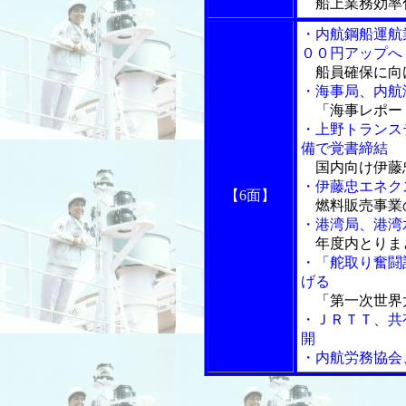
船上業務効率
・内航鋼船運航
００円アップへ
船員確保に向
・海事局、内航
「海事レポー
・上野トランス
備で覚書締結
国内向け伊藤
・伊藤忠エネク
【6面】
燃料販売事業
・港湾局、港湾
年度内とりま
・「舵取り奮闘
げる
「第一次世界
・ＪＲＴＴ、共
開
・内航労務協会