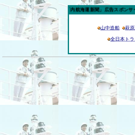
今週の「内航海運新聞」広告スポンサー企業
山中造船
萩原
全日本トラ