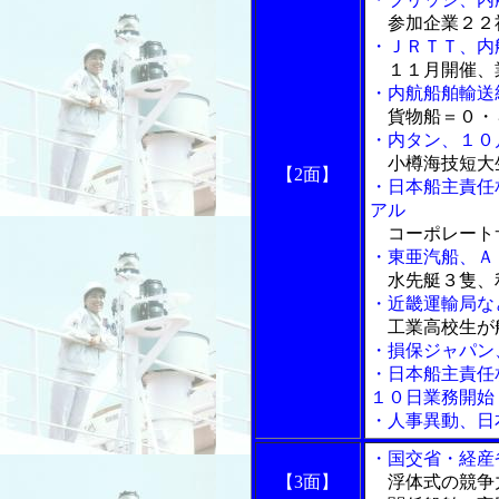
参加企業２２社
・ＪＲＴＴ、内
１１月開催、
・内航船舶輸送
貨物船＝０・
・内タン、１０
小樽海技短大
【2面】
・日本船主責任
アル
コーポレート
・東亜汽船、Ａ
水先艇３隻、
・近畿運輸局な
工業高校生が
・損保ジャパン
・日本船主責任
１０日業務開始
・人事異動、日
・国交省・経産
【3面】
浮体式の競争