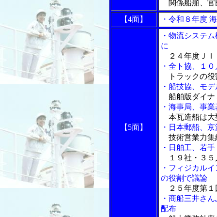
関係船舶、官
【4面】
・令和８年度 
・物流システム
に
２４年度ＪＩ
・全ト協、１０
トラックの役
・船技協、モデ
船舶版ダイナ
・海事局、事業
本瓦造船は大
【5面】
・日本郵船、京
技術営業力集
・日舶工、若手
１９社・３５人
・フィジカルイ
の役割で議論
２５年度第１
・商船三井さん
配布