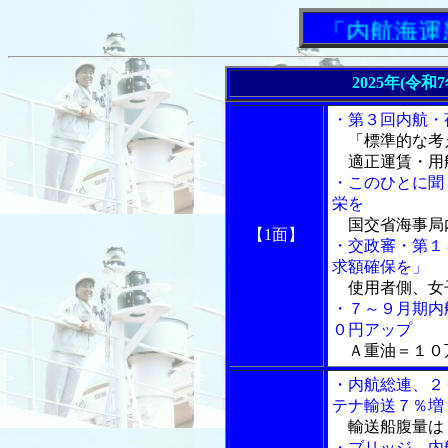
「内航海運新
2025年(令和
・第３回内航・
「標準的な考
適正運賃・用
・このひとに聞
栄を
国交省海事局
【1面】
・交政審・第１
求額確保を」
使用者側、女
・７～９月期内
０円アップ
Ａ重油＝１０
・内航総連、２
テナ輸送７％増
輸送船腹量は
・ブリッジ、内