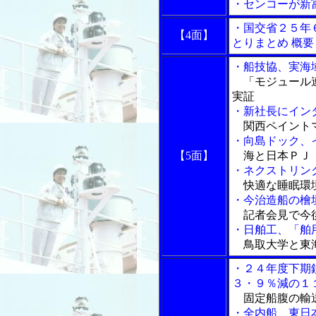
・センコーが新
・国交省２５年
【4面】
とりまとめ 概要
・船技協、実海
「モジュール連
実証
・新社長にイン
関西ペイントマ
・向島ドック、
【5面】
海と日本ＰＪ・
・ネクストリン
快適な睡眠環
・今治造船の檜
記者会見で今
・日舶工、「舶
鳥取大学と東
・２４年度下期
３・９％減の１
固定船腹の輸送
・全内船、東日