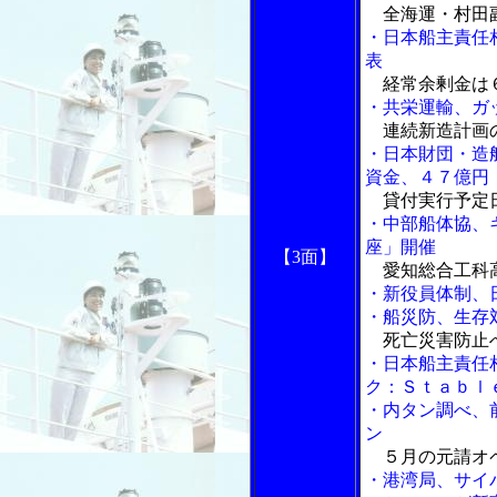
全海運・村田副
・日本船主責任
表
経常余剰金は
・共栄運輸、ガ
連続新造計画
・日本財団・造
資金、４７億円
貸付実行予定
・中部船体協、
座」開催
【3面】
愛知総合工科
・新役員体制、
・船災防、生存
死亡災害防止
・日本船主責任
ク：Ｓｔａｂｌ
・内タン調べ、
ン
５月の元請オペ
・港湾局、サイ