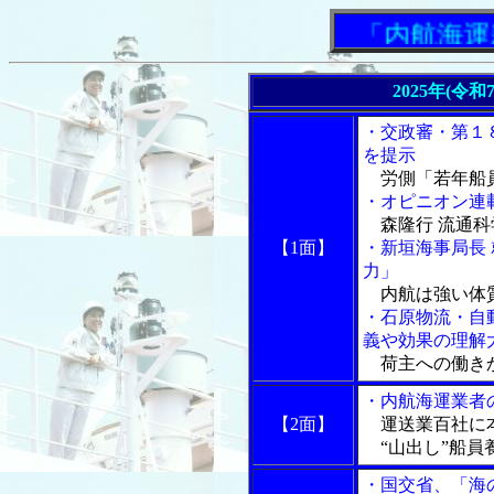
「内航海運新
2025年(令
・交政審・第１
を提示
労側「若年船員
・オピニオン連
森隆行 流通科
【1面】
・新垣海事局長
力」
内航は強い体
・石原物流・自
義や効果の理解
荷主への働き
・内航海運業者
【2面】
運送業百社に本
“山出し”船員
・国交省、「海