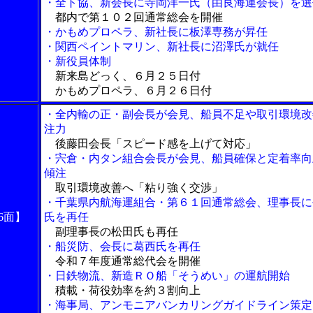
・全ト協、新会長に寺岡洋一氏（由良海運会長）を選
都内で第１０２回通常総会を開催
・かもめプロペラ、新社長に板澤専務が昇任
・関西ペイントマリン、新社長に沼澤氏が就任
・新役員体制
新来島どっく、６月２５日付
かもめプロペラ、６月２６日付
・全内輸の正・副会長が会見、船員不足や取引環境改
注力
後藤田会長「スピード感を上げて対応」
・宍倉・内タン組合会長が会見、船員確保と定着率向
傾注
取引環境改善へ「粘り強く交渉」
・千葉県内航海運組合・第６１回通常総会、理事長に
6面】
氏を再任
副理事長の松田氏も再任
・船災防、会長に葛西氏を再任
令和７年度通常総代会を開催
・日鉄物流、新造ＲＯ船「そうめい」の運航開始
積載・荷役効率を約３割向上
・海事局、アンモニアバンカリングガイドライン策定