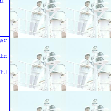
任
善に
上に
平井