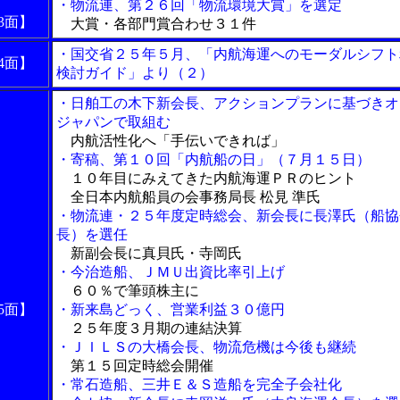
・物流連、第２６回「物流環境大賞」を選定
3面】
大賞・各部門賞合わせ３１件
・国交省２５年５月、「内航海運へのモーダルシフト
4面】
検討ガイド」より（２）
・日舶工の木下新会長、アクションプランに基づきオ
ジャパンで取組む
内航活性化へ「手伝いできれば」
・寄稿、第１０回「内航船の日」（７月１５日）
１０年目にみえてきた内航海運ＰＲのヒント
全日本内航船員の会事務局長 松見 準氏
・物流連・２５年度定時総会、新会長に長澤氏（船協
長）を選任
新副会長に真貝氏・寺岡氏
・今治造船、ＪＭＵ出資比率引上げ
６０％で筆頭株主に
5面】
・新来島どっく、営業利益３０億円
２５年度３月期の連結決算
・ＪＩＬＳの大橋会長、物流危機は今後も継続
第１５回定時総会開催
・常石造船、三井Ｅ＆Ｓ造船を完全子会社化