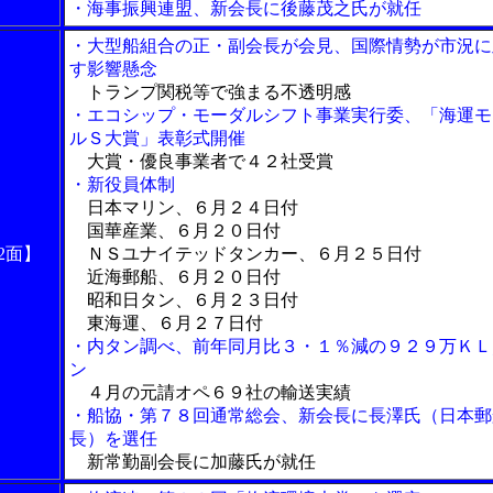
・海事振興連盟、新会長に後藤茂之氏が就任
・大型船組合の正・副会長が会見、国際情勢が市況に
す影響懸念
トランプ関税等で強まる不透明感
・エコシップ・モーダルシフト事業実行委、「海運モ
ルＳ大賞」表彰式開催
大賞・優良事業者で４２社受賞
・新役員体制
日本マリン、６月２４日付
国華産業、６月２０日付
2面】
ＮＳユナイテッドタンカー、６月２５日付
近海郵船、６月２０日付
昭和日タン、６月２３日付
東海運、６月２７日付
・内タン調べ、前年同月比３・１％減の９２９万ＫＬ
ン
４月の元請オペ６９社の輸送実績
・船協・第７８回通常総会、新会長に長澤氏（日本郵
長）を選任
新常勤副会長に加藤氏が就任