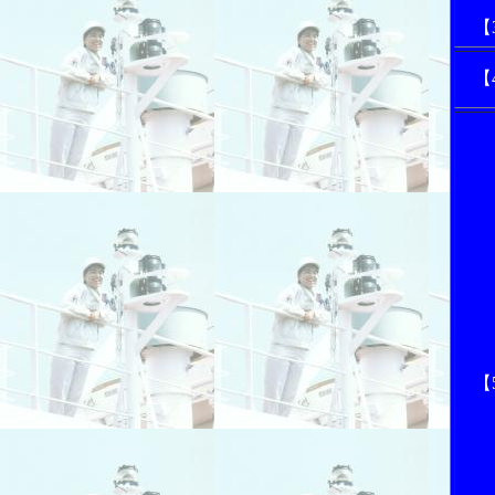
【
【
【