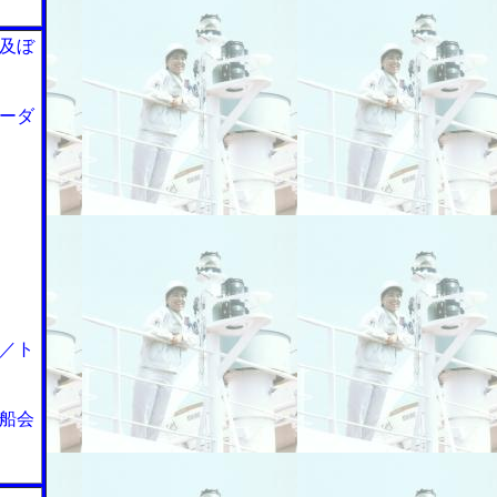
及ぼ
ーダ
／ト
船会