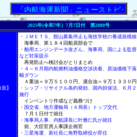
「内航海運新聞」ニューストピックス
2025年(令和7年）7月7日付 第2888号
・ＪＭＥＴＳ、館山募集停止も海技学校の養成規模維
海事局、第１８４回船員部会で
・舶用エンジンデータ改ざん、海事局、国による監督
など対策提示
再発防止へ検討会がとりまとめ
・４～６月期内航燃料油価格交渉決着、原油価格下落
幅ダウン
Ａ重油＝９万５１００円、適合油＝９万１３３０円
1面】
・シップ・リサイクル条約発効、国内担保法、６月２
施行
インベントリ作成など義務づけ
・国交省、地方運輸局（４局長）トップ交代
７月１日付で就任
・海事局人事、内航課長に叶雅仁氏が就任
前、大臣官房人事課企画官
・三星海運、新社長に角野取締役が昇任