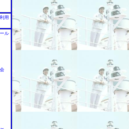
利用
ール
会