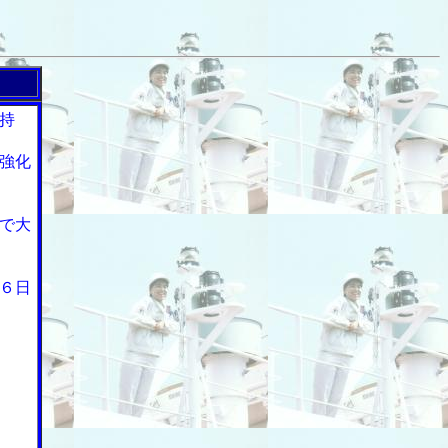
持
強化
で大
６日