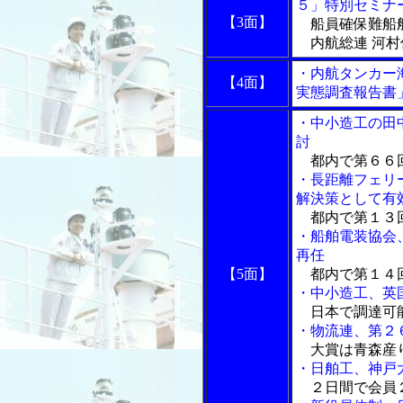
５」特別セミナ
【3面】
船員確保難船舶
内航総連 河村
・内航タンカー
【4面】
実態調査報告書
・中小造工の田
討
都内で第６６
・長距離フェリ
解決策として有
都内で第１３
・船舶電装協会
再任
【5面】
都内で第１４
・中小造工、英
日本で調達可能
・物流連、第２
大賞は青森産り
・日舶工、神戸
２日間で会員２