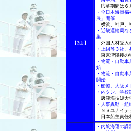
応募期間は６
・全日本海員福
展」開催
横浜、神戸、
・近畿運輸局な
集
【2面】
外国人材受入
・上組等３社、
東京湾隣接の
・物流・自動車
始
・物流・自動車
開始
・船協、大阪メ
・内タン、学校
唐津海技短大
・人事異動・組
ＮＳユナイテッ
日本船主責任相
・内航海運の課