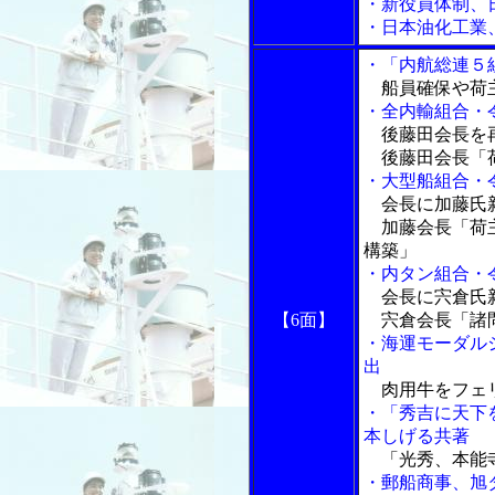
・新役員体制、
・日本油化工業
・「内航総連５
船員確保や荷主
・全内輸組合・
後藤田会長を再
後藤田会長「荷
・大型船組合・
会長に加藤氏新
加藤会長「荷主
構築」
・内タン組合・
会長に宍倉氏新
【6面】
宍倉会長「諸問
・海運モーダル
出
肉用牛をフェ
・「秀吉に天下
本しげる共著
「光秀、本能
・郵船商事、旭