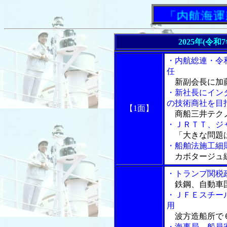
「内航海運新
2025年(令和
・内航総連・令
任
新副会長に加藤
・新社長にイン
の技術商社を目
【1面】
商船三井テクノ
・ＪＲＴＴ、ジ
「大きな問題
・船舶法施工細
カボタージュ
・トランプ関税
鉄鋼、自動車国
・ＪＦＥスチー
用
波方造船所で６
・海事局、船員