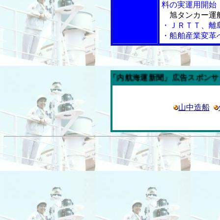
料の実運用開始
旭タンカー運航
・ＪＲＴＴ、離
・船舶産業変革
今週の「内航海運新聞」広告スポンサー企業
山中造船