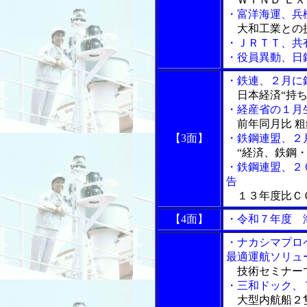
・富洋海運、兵
大和工業との
・ＪＲＴＴ、共
・役員異動、日
・鉄連、２月に
日本経済“持ち
・経産省の１月
前年同月比 粗
【3面】
・鉄鋼連盟、２
“経済、鉄鋼・
・鉄鋼連盟、２
告
１３年度比Ｃ
【4面】
・令和７年度 
・ナカシマプロ
最適運航ソリュ
技術セミナー
・三和ドック、
大型内航船２