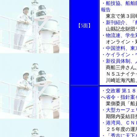
・船技協、船舶
報告
東京で第３回
・新刊紹介、「
【5面】
山縣記念財団
・物流連、学生
オンライン・
・中国塗料、東
・ケイライン・
・新役員体制、
商船三井さん
ＮＳユナイテッ
川崎近海汽船
・交政審 第１
へ省令・指針案
業側委員「船
・大型カーフェ
期限内妥結目
・港湾局、ＣＮ
２５年度の運
・「秀吉に天下