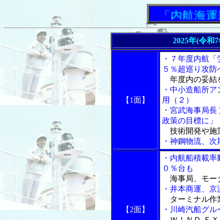
「内航海運新
2025年(令和
・７年度内航「
５％超巡り攻防
年度内の妥結
・中小造船所ア
【1面】
用（２）
・宮武海事局長
政策の目標に」
技術開発や施
・神鋼物流、次
・内航船積載率
０％台も
海事局、モー
・井本商運、京
ターミナル作
【2面】
・川崎汽船グル
ＷＩＮＤ ＥＸ