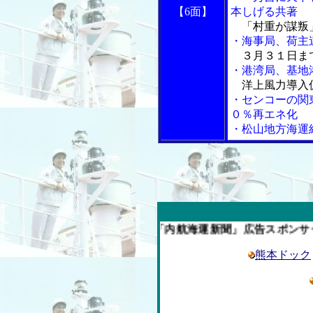
【6面】
本しげる共著
「村重が謀叛
・海事局、荷主
３月３１日ま
・港湾局、基地
洋上風力導入
・センコーの関
０％再エネ化
・松山地方海運
今週の「内航海運新聞」広告スポンサー企業
熊本ドック