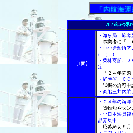
「内航海運新
2025年(令
・海事局、旅客
事業者に「＋
・中小造船所ア
に（１）
・栗林商船、２
【1面】
定
「２４年問題
・経産省、ＣＣ
試掘の許可申
・商船三井内航
・２４年の海洋
貨物船やタン
・全日本海員福
品募集中
応募締切５月１
・長門マリン、