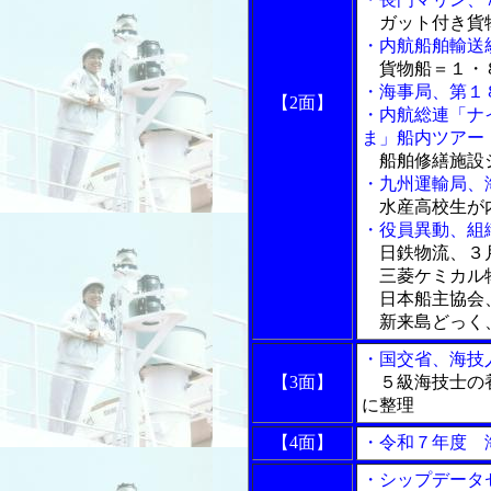
ガット付き貨
・内航船舶輸送
貨物船＝１・８
・海事局、第１
【2面】
・内航総連「ナ
ま」船内ツアー
船舶修繕施設
・九州運輸局、
水産高校生が
・役員異動、組
日鉄物流、３
三菱ケミカル
日本船主協会
新来島どっく
・国交省、海技
【3面】
５級海技士の養
に整理
【4面】
・令和７年度 
・シップデータ