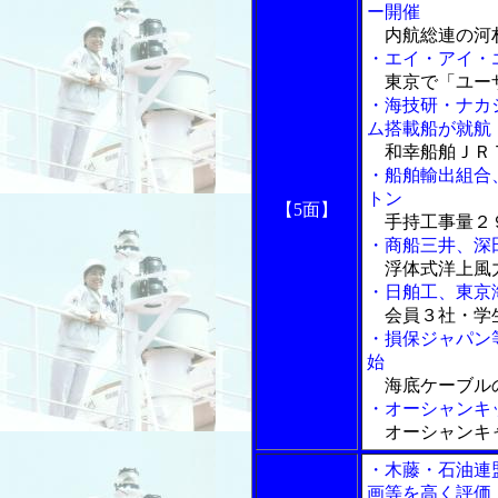
ー開催
内航総連の河村
・エイ・アイ・
東京で「ユー
・海技研・ナカ
ム搭載船が就航
和幸船舶ＪＲＴ
・船舶輸出組合
トン
【5面】
手持工事量２
・商船三井、深
浮体式洋上風
・日舶工、東京
会員３社・学
・損保ジャパン
始
海底ケーブル
・オーシャンキ
オーシャンキ
・木藤・石油連
画等を高く評価