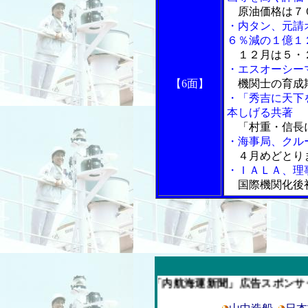
原油価格は７
・内タン、元請
６％減の１億１
１２月は５・２
・エスオーシー
【6面】
機関士の育成
・「秀吉に天下
本しげる共著
「村重・信長
・海事局、クル
４月めどとり
・ＩＡＬＡ、理
国際機関化後
今週の「内航海運新聞」広告スポンサー企業