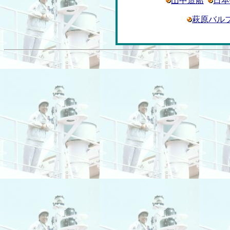
山中造船
日本
萩原バル