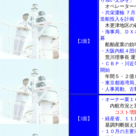
オペレーター
・共栄運輸 ７
造船投入を計画
木更津地区の
・海事局、ＤＸ
募
【2面】
船舶産業の効
・大阪内航４団
荒川理事長 
・ＣＢＰ・川近
開始
年間５・２億
・東京都港湾局
・人事異動、古
・オーナー業１
内航市況と重
コスト増
【3面】
・経産省、１１
基調判断据え
・１０月の主要