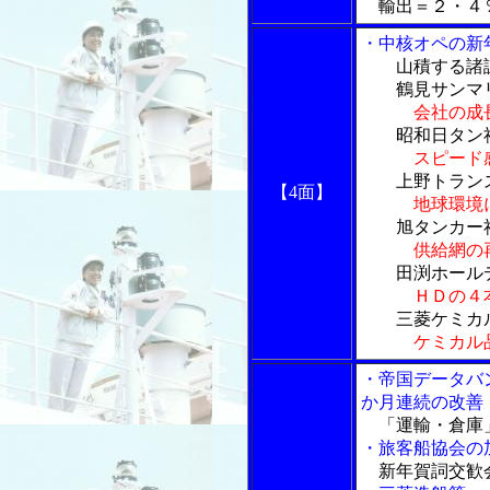
輸出＝２・４
・中核オペの新
山積する諸課
鶴見サンマリ
会社の成
昭和日タン社
スピード
上野トランス
【4面】
地球環境
旭タンカー社
供給網の
田渕ホールデ
ＨＤの４
三菱ケミカル
ケミカル
・帝国データバ
か月連続の改善
「運輸・倉庫」
・旅客船協会の
新年賀詞交歓