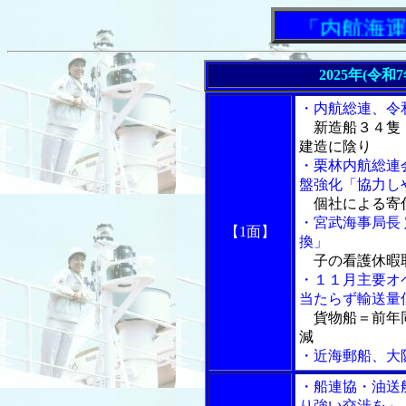
「内航海運新
2025年(令和
・内航総連、令
新造船３４隻・
建造に陰り
・栗林内航総連
盤強化「協力し
個社による寄
・宮武海事局長
【1面】
換」
子の看護休暇
・１１月主要オ
当たらず輸送量
貨物船＝前年同
減
・近海郵船、大
・船連協・油送
り強い交渉を」