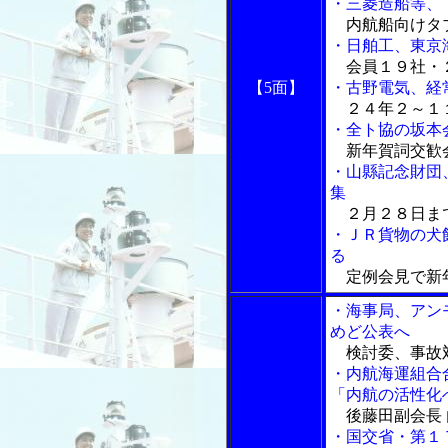
・三菱造船等、
内航船向けタブ
・日舶工、東京
会員１９社・
【5面】
・古野電気、経
２４年２～１
・全ト協の坂本
新年賀詞交歓
・山縣記念財団
集
２月２８日ま
・ＪＲ貨物の犬
る
定例会見で新
・海事局、アン
めど公表へ
検討委、事故
・内航海運組合
「内航の活性化
後藤田副会長 
・国交省・第１