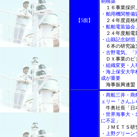
制構築
１６事業採択
・舶用機関整備
【5面】
２４年度資格
・船舶電装協会
２４年度舶電
・山縣記念財団
６本の研究論
・古野電気、「
ＤＸ事業のビ
・組織変更・人
・海上保安大学
成が重要
海事振興連盟
・商船三井・商
ェリー「さんふ
牛奥社長「日本
・世界海事大・
に不足」
ＪＭＥＴＳ研
・上野グリーン