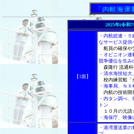
「内航海運新聞
2025年(令和
・内航総連・５
なサービス提供
船員の確保や
・オピニオン連
競争優位を生み
森隆行 流通科
・清水海技短大
【1面】
校内練習船「
・海事局、ＮＸ
内航の技術開
・内タン調べ、
トン
１０月の元請
・海保庁、映像
・港湾運送業の
プ」