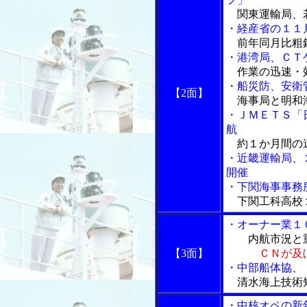
関東運輸局、
・経産省の１１
前年同月比粗鋼
・港湾局、ＣＴ
作業の迅速・
・船災防、安衛
【2面】
海事局と明和
・ＪＭＥＴＳ「
航
約１か月間の
・近畿運輸局、
開催
・下関海事事務
下関工科高校
・オーナー業１
内航市況と重
【3面】
ＣＮが及
・中部船体協、
清水海上技術
・中核オペの新