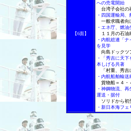
への売電開始
台湾子会社の
・四国運輸局、
一般求職者向
・エネ庁、燃油
【6面】
１１月の石油
・内航総連「ナ
を見学
向島ドックツ
・「秀吉に天下
本しげる共著
「村重、秀吉
・内航船舶輸送
貨物船＝４・４
・神鋼物流、再
運送・据付
ソリドから初
・新日本海フェ