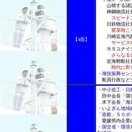
山積する諸課
神鋼物流社長
スピード
日鉄物流社長
変革時こ
川崎近海汽船
【4面】
サービス
ＮＳユナイテ
さらなる
近海郵船社長
時代に即
・海技振興セン
船員行政など
・中小造工・日
田中会長「環境
木下会長「海運
・いよぎん地域
「造船」５０ポ
愛媛県内企業
・国交省・環境