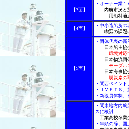
・オーナー業１
【3面】
内航市況と重
用船料適正
・中小造船所の
【4面】
喫緊の課題は
・団体代表の新
日本船主協
環境対応
日本物流団体
モーダル
【5面】
日本海事協会
脱炭素の
・関西ペイント
・ＪＭＥＴＳ、
・新役員体制、
・関東地方内航
スに検討
工業高校卒業
・年頭の辞、国