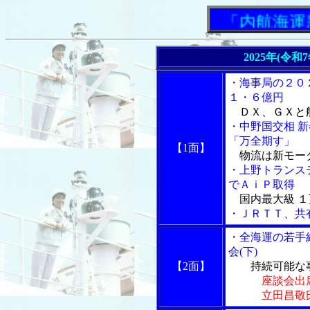
「内航海運新
2025年(令和
・海事局の２０
１・６億円
ＤＸ、ＧＸと
・中野国交相 
「万全期す」
【1面】
物流は新モー
・上野トランス
でＡｉＰ取得
国内最大級 １
・ＪＲＴＴ、共
・全海運の若手
会(下)
【2面】
持続可能な事
座談会出
立田昌敬氏、