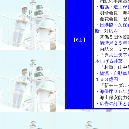
内航の事業基
・船協・造工が
明珍会長「海事
金花会長「ゼロ
・日港協・久保
断・対応を
関係５団体賀
【6面】
・港湾局２５年
内航ターミナ
・「秀吉に天下
本しげる共著
「村重、山中
・物流・自動車
１６３億円
「新モーダル
・海保庁２５年
海上保安能力
・広告の訂正と