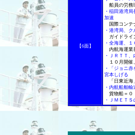
船員の労務
・稲田港湾局
加速
国際コンテナ
・港湾局、ク
ガイドライ
・全海運、１
【6面】
内航海運業界
・ＪＲＴＴ、
１０月開催、
・「ジョニ赤
宮本しげる
「日東近海
・内航船舶輸
貨物船＝０・
・ＪＭＥＴＳ