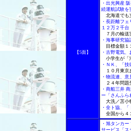
・出光興産 
続運航試験を
北海道でも
・長距離フェ
１２万２千台
７月の輸送
・海事研究協
目標金額１２
【5面】
・古野電気、
小学生が「海
・ＮＫ、「技
１０月東京
・物流連、意
２４年問題受
・商船三井 
ー「さんふら
大洗／苫小
・全ト協、「
全国から４
・旭タンカー
サービス「ス