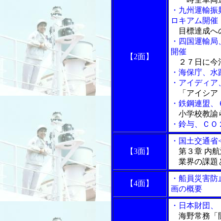
・九州運輸振
ロキアム開催
目標達成への
・四国運輸局
開催
【2面】
２７日に今治
・海保庁、水
・アイディア
「アイシア・
・鉄鋼連盟、
小学校教諭
・鈴与、ＣＯ
・国土交通省<
【3面】
第３章 内航
業界の課題
・船員災害防
【4面】
画の概要
・日本財団、
海野常務「開