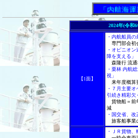
「内航海運新
2024年(令和
・内航船員の
専門部会初会
・オピニオン
障を支える」
森隆行 流通
・栗林 内航
視」
【1面】
来年度概算
・７月主要オ
引続き精彩欠
貨物船＝前年
減
・国交省、改
旅客船事業
・ＪＲ貨物、
一時全車両