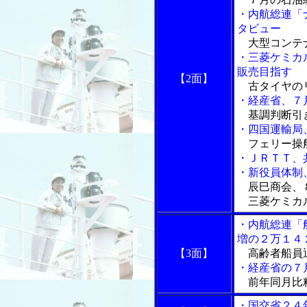
・内航総連「
タビュー
大型コンテ
・三菱ケミカ
販売目指す
【2面】
古タイヤの
・経産省、７
基調判断引き
・四国運輸局
フェリー操
・ＪＲＴＴ、
・新役員体制
辰巳商会、
三菱ケミカル
・内航総連「
増の２万１４
【3面】
高齢者船員退
・経産省の７
前年同月比粗
・国交省２４