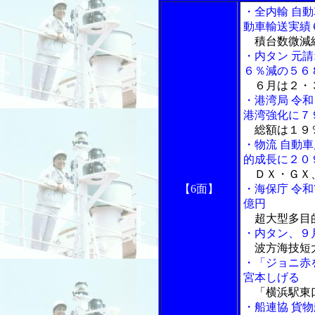
・全内輸 自
動車輸送実績
積台数微減総
・内タン 元
６％減の５６
６月は２・３
・港湾局 令
港湾強化に７
総額は１９％
・物流 自動
的成長に２０
ＤＸ・ＧＸ
【6面】
・海保庁 令
億円
超大型多目
・内タン、９
波方海技短
・「ジョニ赤
宮本しげる
「横浜駅東
・船連協 貨