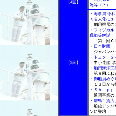
【4面】
況等（下）
・海事局 令
Ｘ省人化に１
舶用機器の
・フィジカル
職能等解説
「第１回Ｃ
・日本財団、
ジャパンハ
・トヨタ、２
【5面】
中小造船 厚
・舶用海洋工
第８回ふね
・御船員めぐ
１３日から推
・Ｓｈｉｐｐ
通関事業の
・離島百貨店
船旅アンバサ
ンに登壇