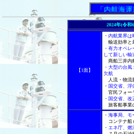
「内航海運新
2024年(令
・内航業界は
輸送効率と
・有力オペレ
して新しい輸
商船三井内航
・大型の台風
【1面】
欠航
人流・物流影
・国交省、浮
官民フォーラ
・国交省、改
旅客船事業
・海事局、モ
コンテナ船
・エネ庁、燃
７月の石油