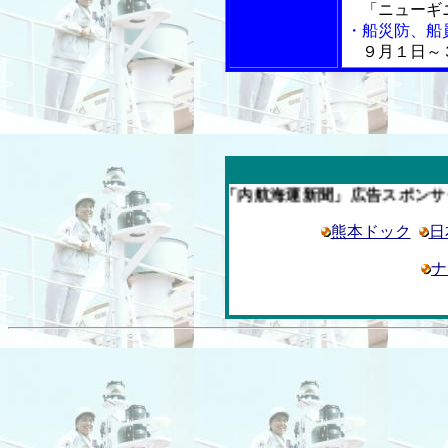
「ニューギニ
・船災防、船
９月１日～３
今週の「内航海運新聞」広告スポンサー企業
熊本ドック
日
ナ