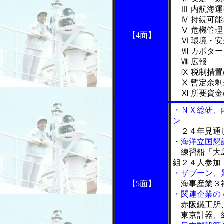
Ⅲ 内航海運
Ⅳ 持続可能
Ⅴ 危機管理
【4面】
Ⅵ 環境・安
Ⅶ カボター
Ⅷ 広報
Ⅸ 税制措置
Ⅹ 暫定余剰
Ⅺ 所要資金
・ＮＸ総研、
ン
２４年見通し
・海洋立国懇
練習船「大島
組２４人参加
・ザブーン、
【5面】
海事産業３
・関連企業の
赤阪鐵工所、
東京計器、