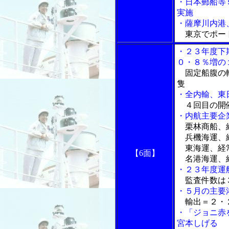
・日本郵船等
実施
・薩摩川内港
東京でポー
・２３年度下
０・８％増の
固定船腹の輸
隻
・全内輸、東
４回目の開催
・内航主要企
栗林商船、
兵機海運、
東海運、経
【6面】
名港海運、経
・２３年度運
監査件数は
・５月の主要
輸出＝２・２
・「ジョニ赤
宮本しげる