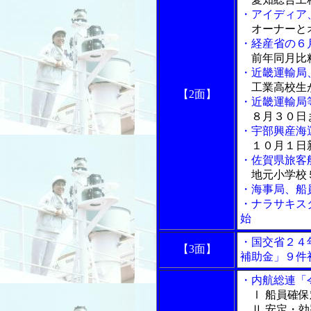
・アイディア
オーナーと
・経産省の６
前年同月比粗
・近畿運輸局
工業高校生
【2面】
・近畿運輸局
８月３０日
・宇部興産海
１０月１日
・佐賀県旅客
地元小学校
・海事局、船
・ナラサキス
始
・国交省２４
【3面】
補助金」９件
・内航総連「
Ⅰ 船員確保
Ⅱ 安定・効