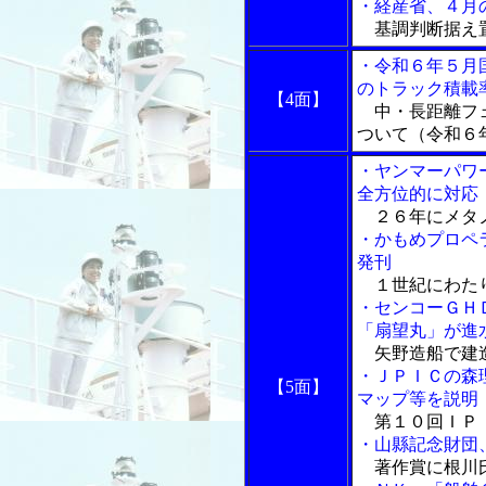
・経産省、４月
基調判断据え置
・令和６年５月
のトラック積載
【4面】
中・長距離フェ
ついて（令和６
・ヤンマーパワ
全方位的に対応
２６年にメタノ
・かもめプロペ
発刊
１世紀にわた
・センコーＧＨ
「扇望丸」が進
矢野造船で建造
・ＪＰＩＣの森
【5面】
マップ等を説明
第１０回ＩＰ
・山縣記念財団
著作賞に根川