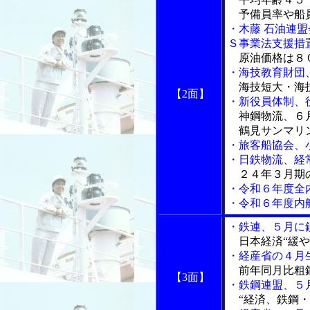
予備員率や船
・木藤 石油連
Ｓ事業法支援措
原油価格は８
・海技教育財団
海技短大・海
【2面】
・新役員体制、
神鋼物流、６
鶴見サンマリ
・旅客船協会、
・日鉄物流、経
２４年３月期
・令和６年度全
・令和６年度内
・鉄連、５月に
日本経済“緩や
・経産省の４月
前年同月比粗鋼
【3面】
・鉄鋼連盟、５
“経済、鉄鋼・