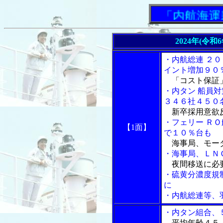
「内航海運新聞
2024年(令和
・内航総連 ２
イント増加９０
「コスト保証
・内タン 船員
３４６社４５０
新卒採用意欲
・フェリー Ｒ
【1面】
で１０％台も
海事局、モー
・海事局、ＬＮ
夜間移送に必
・硫黄分濃度規
に
・内航総連等、
・内タン組合、
平均年齢４５・