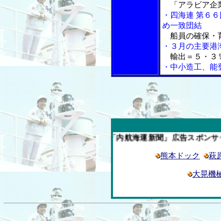
「アラビア企業
・四海連 第６
め一致団結
船員の確保・
・３月の主要港
輸出＝５・３％
・中小造工、能
今週の「内航海運新聞」広告スポンサー企業
熊本ドック
萩
大晃機