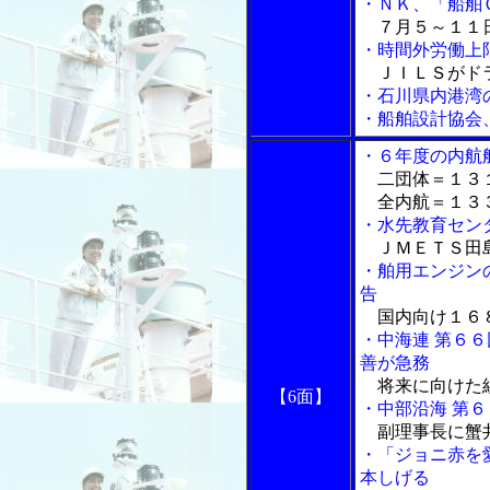
・ＮＫ、「船舶
７月５～１１日
・時間外労働上
ＪＩＬＳがド
・石川県内港湾
・船舶設計協会
・６年度の内航
二団体＝１３１
全内航＝１３３
・水先教育セン
ＪＭＥＴＳ田島
・舶用エンジン
告
国内向け１６
・中海連 第６
善が急務
将来に向けた
【6面】
・中部沿海 第
副理事長に蟹井
・「ジョニ赤を
本しげる