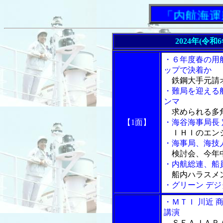
「内航海運新
2024年(令和
・６年度春の用
ップで決着か
鉄鋼大手元請
・難局を迎える
ンマ
求められる多
【1面】
・海谷海事局長
ＩＨＩのエン
・海事局、海技
検討会、今年
・内航総連、船
船内ハラスメ
・グリーン デ
・ＭＴＩ 川近
講演
ＳＥＡＪＡＰＡ