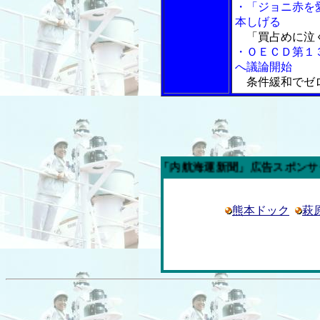
・「ジョニ赤を
本しげる
「買占めに泣
・ＯＥＣＤ第１
へ議論開始
条件緩和でゼ
今週の「内航海運新聞」広告スポンサー企業
熊本ドック
萩