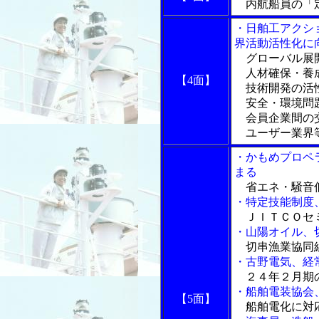
内航船員の「
・日舶工アクシ
界活動活性化に
グローバル展
人材確保・養
【4面】
技術開発の活
安全・環境問
会員企業間の
ユーザー業界等
・かもめプロペ
まる
省エネ・騒音
・特定技能制度
ＪＩＴＣＯセミ
・山陽オイル、
切串漁業協同
・古野電気、経
２４年２月期
・船舶電装協会
【5面】
船舶電化に対応