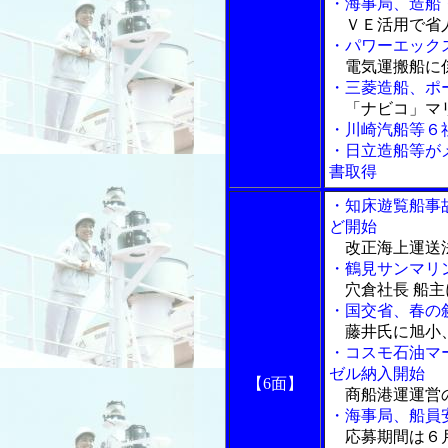
・海事局、造船
ＶＥ活用で省
・パワーエック
電気運搬船に
・三菱造船、ポ
「ナビコ」マ
・川崎汽船等６
・日立造船等が
書取得
・知床遊覧船事
ど開始
改正海上運送
・鶴見サンマリ
穴倉社長 船主
・国交省、春の
藤井氏に旭小
・コスモ石油マ
ゼル納入開始
【6面】
商船港運運営
・海事局、船員
応募期間は６