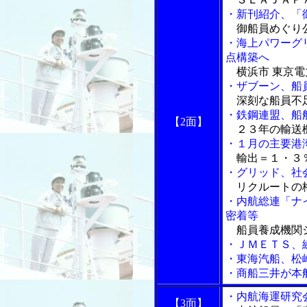
・新刊紹介、「
御船員めぐり公
・海上パワーグ
点構築へ
横浜市 東京電
・ザブーン、船
深刻な船員不
・鉄鋼連盟、船
【2面】
２３年の輸送
・１月の主要港
輸出＝１・３％
・グリッド、社
リクルートの
・内航総連「ナ
密着等
船員養成機関
・ＪＭＥＴＳ、
・東海汽船、松
・商船三井が本
・内航海運研究
【3面】