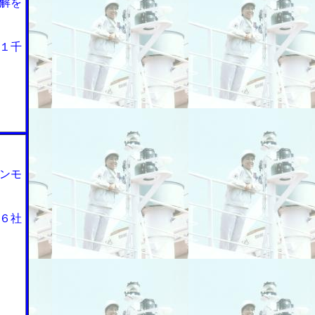
解を
１千
ンモ
６社