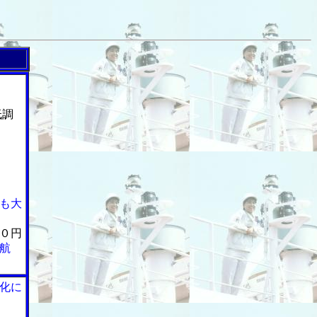
低調
も大
０円
航
化に