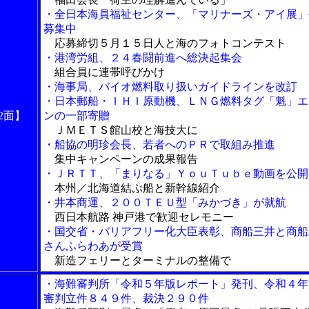
・全日本海員福祉センター、「マリナーズ・アイ展」
募集中
応募締切５月１５日人と海のフォトコンテスト
・港湾労組、２４春闘前進へ総決起集会
組合員に連帯呼びかけ
・海事局、バイオ燃料取り扱いガイドラインを改訂
・日本郵船・ＩＨＩ原動機、ＬＮＧ燃料タグ「魁」エ
2面】
ンの一部寄贈
ＪＭＥＴＳ館山校と海技大に
・船協の明珍会長、若者へのＰＲで取組み推進
集中キャンペーンの成果報告
・ＪＲＴＴ、「まりなる」ＹｏｕＴｕｂｅ動画を公開
本州／北海道結ぶ船と新幹線紹介
・井本商運、２００ＴＥＵ型「みかづき」が就航
西日本航路 神戸港で歓迎セレモニー
・国交省・バリアフリー化大臣表彰、商船三井と商船
さんふらわあが受賞
新造フェリーとターミナルの整備で
・海難審判所「令和５年版レポート」発刊、令和４年
審判立件８４９件、裁決２９０件