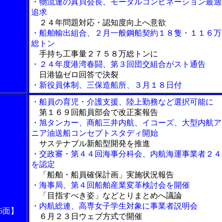
・物流連の真貝会長、モーダルコンビネーション最適
追求
２４年問題対応・認知度向上へ意欲
・船舶輸出組合、２月一般鋼船契約１８隻・１１６万
総トン
手持ち工事量２７５８万総トンに
・２４年度港湾春闘、第３回団交組合がスト通告
日港協ゼロ回答で決裂
・新役員体制、三保造船所、３月１８日付
・船員の育児・介護支援、陸上勤務など選択可能に
第１６９回船員部会で改正案報告
・旭タンカー、商船三井内航、イコーズ、大型内航ア
ニア油送船コンセプトスタディ開始
サステナブル新船型開発を推進
・交政審・第４４回海事分科会、内航海運事業者２４
を認定
「船舶・船員確保計画」実施状況報告
・海事局、第４回船舶産業変革検討会を開催
「目指すべき姿」などとりまとめへ議論
・内航総連、高専女子学生対象に事業者説明会
6面】
６月２３日ウェブ方式で開催