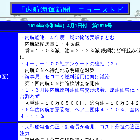
「内航海運新聞」ニューストピックス
2024年(令和6年）4月1日付 第2826号
・内航総連、23年度上期の輸送実績まとむ
内航総輸送量１・４％減
貨＝１・０％減、油＝２・２％減 鉄鋼など軒並み
に
・オーナー１００社アンケートの総括（２）
内航ＣＮへ待たれる明確な対策
1面】
・海事局、ゼロエミ燃料活用に向け議論
第７回内航ＣＮ推進検討会を開催
・１～３月期内航燃料油価格交渉決着、原油価格低下
台割れず
Ａ重油＝１０万６５００円、適合油＝１０万３４２
・６年度内航春闘妥結、ベア二団体４・１０％、全内
４・１１％
・大型船組合の正・副会長が会見、コスト分担の適正
注力
福田会長「荷主の理解進んでいる」