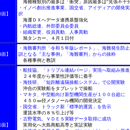
海難種類別の最多は「衝突」原因最多は“見張不十分
・イノベ創出推進事業、国交省、アイディアの開発実
3面】
択
海運ＤＸへデータ連携基盤強化
・内航総連、外部委員会委員
・組織変更、役員異動、人事異動
旭タンカー、４月１日付
・海難審判所「令和５年版レポート」、海難発生防止
4面】
訓となる『主な事例』「海難審判」からの抜粋
各種事例と教訓
・船技協、「トリプル連結バージ」実現へ取組み推進
２４年度から事業性評価等に着手
・海技研、「短距離遠隔操船システム」で公開実験
沖合の実験船をタブレットで操船
・マキタ、中型船向け新型機関生産が１００台超に
４５０㎜径メタノール機関の開発決定
・国交省、トラック新「標準的運賃」を告示
運賃水準の８％引上げ等
・古野電気、ＶＤＥＳ実験データ取得に成功
5面】
実用化へ大島商船高専と実証実験