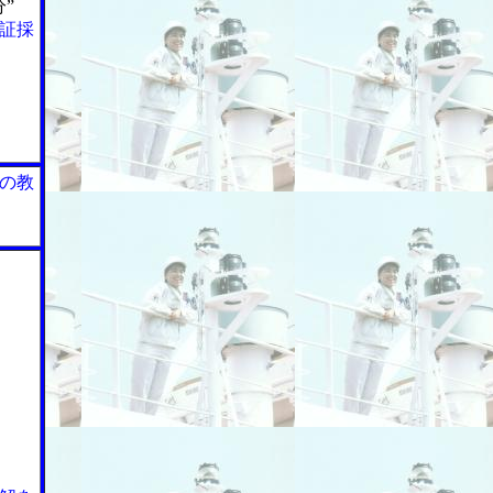
”
証採
の教