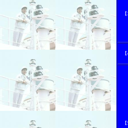
【
【
【