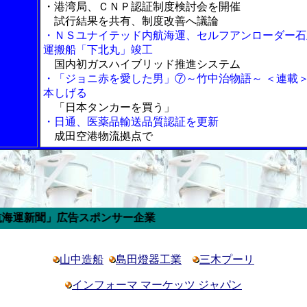
・港湾局、ＣＮＰ認証制度検討会を開催
試行結果を共有、制度改善へ議論
・ＮＳユナイテッド内航海運、セルフアンローダー石
運搬船「下北丸」竣工
国内初ガスハイブリッド推進システム
・「ジョニ赤を愛した男」⑦～竹中治物語～ ＜連載
本しげる
「日本タンカーを買う」
・日通、医薬品輸送品質認証を更新
成田空港物流拠点で
」広告スポンサー企業
山中造船
島田燈器工業
三木プーリ
インフォーマ マーケッツ ジャパン