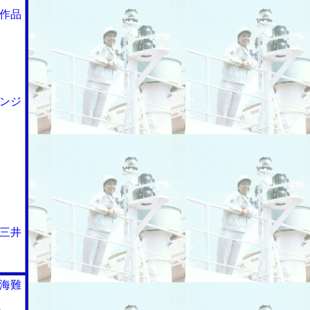
作品
ンジ
三井
海難