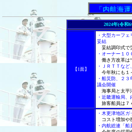
「内航海運新
2024年(令和
・大型カーフェ
妥結
妥結調印式で
・オーナー１０
働き方改革は“
・ＪＲＴＴなど
【1面】
今年秋にも１
・船災防、２３
議会開催
海事局と太平
・近畿運輸局、
旅客船員は７
・木更津地区ガ
コスト増加や廃
・内航総連「船
今年度の採用