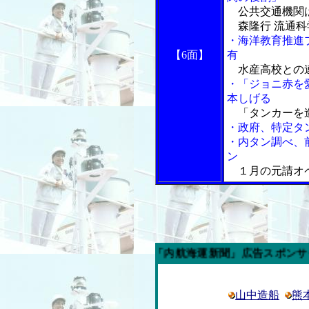
公共交通機関は
森隆行 流通科
・海洋教育推進
【6面】
有
水産高校との
・「ジョニ赤を
本しげる
「タンカーを
・政府、特定タ
・内タン調べ、
ン
１月の元請オ
今週の「内航海運新聞」広告スポンサー企業
山中造船
熊