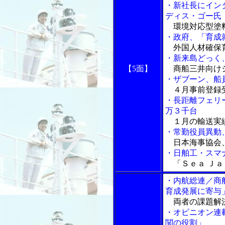
・新社長にイン
ディス・ゴー氏
環境対応型塗
・政府、「育成
外国人材確保育
・新来島どっく
【5面】
商船三井向け
・ザブーン、船
４月事前登録
・長距離フェリ
万３千台
１月の輸送実
・常勤役員異動
日本海事協会
・日舶工・スマ
「Ｓｅａ Ｊａ
・内航総連／商
育成発展に寄与
両者の課題解
・オピニオン連
関の役割」