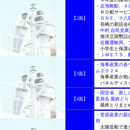
・近海郵船、４
ＲＯ船サービ
【2面】
・ＯＮＥ、十八
長崎の新設会
・中村 自民党
海洋立国懇話
・近畿運輸局、
小学生と保護
・ＪＭＥＴＳ、
・海事産業の各
ム２０２４
【3面】
海事産業が抱
パネルディス
・国交省、新し
【4面】
委員会 最終と
最終とりまと
・菅原産業の新
用
太陽造船で進水