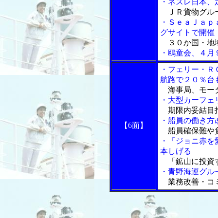
・ネスレ日本、
ＪＲ貨物グル
・ＳｅａＪａｐ
グサイトで開催
３０か国・地
・鴎童会、４月
・フェリー・Ｒ
航路で２０％台
海事局、モー
・大型カーフェ
期限内妥結目
・船員の働き方
【6面】
船員確保難や
・「ジョニ赤を
本しげる
「鉱山に投資
・青野海運グル
業務改善・コミ