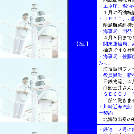
・エネ庁、燃油
１月の石油統
・ＪＲＴＴ、四
離島航路維持
・海事局、開発
４月８日まで
【2面】
・関東運輸局、
抽選で４０社
・海事局・佐藤
みも」
海技振興フォ
・役員異動、新
日鉄物流、４
商船三井さんふ
・ＳＥＣＯＪ、
「船で働きま
・川崎近海汽船
ー契約
北海道出身の
・鉄連、２月に