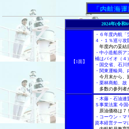
「内航海運新
2024年(令和
・６年度内航「
４・１％巡り攻
年度内の妥結
・中小造船所ア
補はバイオ（４
【1面】
・国交省、石川
・関東運輸局、
今月末から、旅
・栗林商船、故
多数の参列者
・木藤・石油連
Ｓ事業法案 今
原油価格は７
・コーウン・マ
資本経営テーマ
内航船員教育