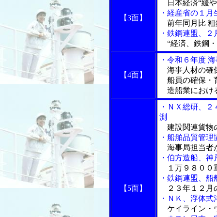
日本経済“緩や
・経産省の１月
【3面】
前年同月比 粗
・鉄鋼連盟、２
“経済、鉄鋼・
・令和６年度 
海事人材の確
【4面】
船員の確保・
造船業におけ
・ＮＸ総研、２
測
建設関連貨物
・船舶品質管理
海事局担当者
・伯方造船、神
１万９８００重
・鉄鋼連盟、船
【5面】
２３年１２月
・ＮＫ、浮体式
ケイライン・ウ