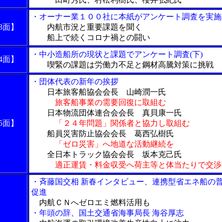
・オーナー業１００社に本紙がアンケート調査を実施(
3面】
内航市況と重要課題を聞く
船上で続くコロナ禍との闘い
・中小造船所の現状と課題でアンケート調査(下)
4面】
喫緊の課題は労働力不足と鋼材高騰対策に挑戦
・団体代表の新年の挨拶
日本旅客船協会会長 山崎潤一氏
旅客船事業の需要回復に取組む
日本物流団体連合会会長 真貝康一氏
5面】
「２４年問題」関係者と協力し取組む
船員災害防止協会会長 葛西弘樹氏
「ゼロ災害」へ地道な活動継続を
全日本トラック協会会長 坂本克己氏
適正運賃・料金収受へ荷主等と体当たりで交
・斉藤国交相 新春インタビュー、連携型省エネ船の
促進
内航ＣＮへゼロエミ燃料活用も
・年頭の辞、国土交通省海事局長 海谷厚志