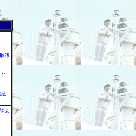
ス
取締
Ｏ２
建造
談会