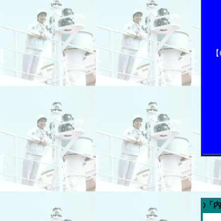
【
今週の「内航海運