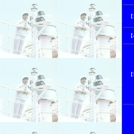
【
【
【