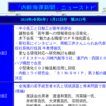
「内航海運新聞」ニューストピック
2024年(令和6年）1月15日付 第2815号
・中小造工と日舶工が新年挨拶会
越智会長「若年層への情報発信を活発化」
木下会長「“魅力ある職場”のＰＲ強化図る」
・新社長にインタビュー、商船三井さんふらわあ代表
役社長執行役員 牛奥博俊氏
1面】
更なる環境対応へ研究検討を継続
・ＪＦＥスチール 川崎汽船等５社、瀬戸内・四国Ｃ
ハブ構想で合意
小型液化ＣＯ２輸送船活用し回収
・内航ミライ研究会、「ＳＩＭ‐ＳＨＩＰ」第２船の
決定
・全海運の若手経営者８氏と現状課題と将来問題で座
(後編)
2面】
座談会出席者 渡邉和寛氏、河菜陽一氏、
井村章吾氏、大津實昌氏、宗田崇氏、
田町秀氏、村松利樹氏、櫻井弘紀氏