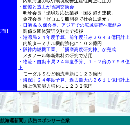
内航海運の取引環境改善生産性向上に注力
・船協と造工が賀詞交換会
明珍会長「環境対応は業界・国を超え連携」
金花会長「ゼロエミ船開発で社会に還元」
・日港協 久保会長、アジアでの広域集荷へ取組み
6面】
関係５団体賀詞交歓会で挨拶
・港湾局２４年度予算、前年度並み２６４３億円計上
内航ターミナル機能強化に１０３億円
・阪神内燃機工業、「播磨高度研究棟」が完成
メタノール等新燃料の研究で活用
・物流・自動車局２４年度予算、１・２倍の７９６億
上
モーダルＳなど物流革新に１２３億円
・海保庁２４年度予算、過去最大の２６１１億円計上
海上保安能力強化に１２３２億円
新聞」広告スポンサー企業