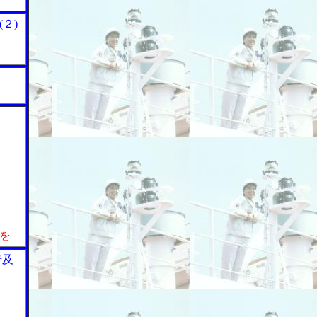
２)
渉を
普及