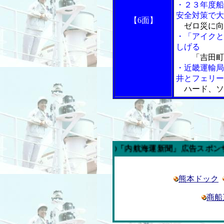
・２３年度船
安全対策で大
【6面】
ゼロ災に向
・「アイクと
しげる
「吉田町
・近畿運輸局
井とフェリー
ハード、ソ
今週の「内航海運新聞」広告スポンサー企業
熊本ドック
商船