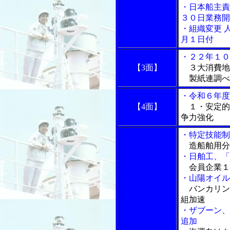
・日本船主責
３０日業務開
・組織変更 
月１日付
・２２年１０
【3面】
３大消費地
製紙連調べ
・令和６年度
【4面】
１・安定的
争力強化
・特定技能制
造船舶用分
・日舶工、「
会員企業１
・山陽オイル
バンカリン
組加速
・ザブーン、
追加