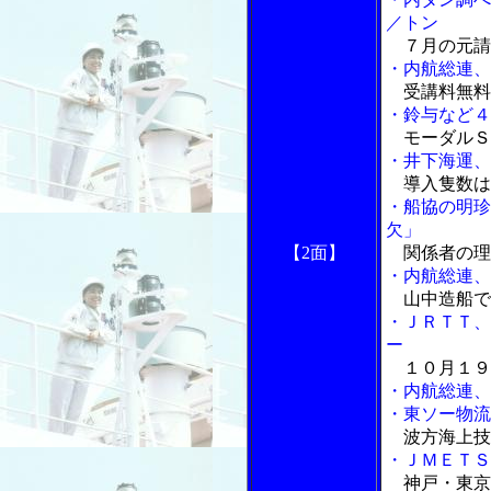
／トン
７月の元請
・内航総連、
受講料無料
・鈴与など４
モーダルＳ
・井下海運、
導入隻数は
・船協の明珍
欠」
【2面】
関係者の理
・内航総連、
山中造船で
・ＪＲＴＴ、
ー
１０月１９
・内航総連、
・東ソー物流
波方海上技
・ＪＭＥＴＳ
神戸・東京