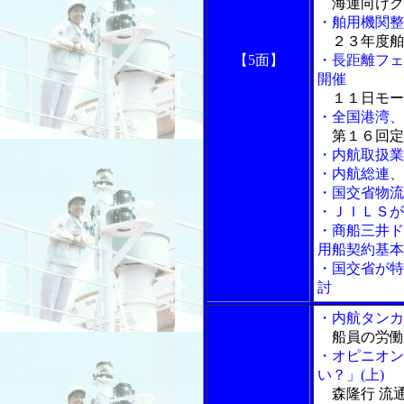
海運向けク
・舶用機関整
２３年度舶
【5面】
・長距離フェ
開催
１１日モー
・全国港湾、
第１６回定
・内航取扱業
・内航総連、
・国交省物流
・ＪＩＬＳが
・商船三井ド
用船契約基本
・国交省が特
討
・内航タンカ
船員の労働
・オピニオン
い？」(上)
森隆行 流