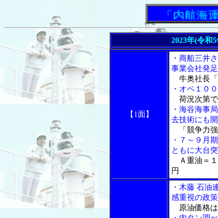
「内航海運新
2023年(令和
・商船三井さ
事業会社発足
牛奥社長「
・オペ１００
荷況次第で
・海谷海事局
【1面】
去技術にも開
「競争力強
・７～９月期
ともに大台突
Ａ重油＝１
円
・木藤 石油
感重視の政策
原油価格は
・内タン調べ