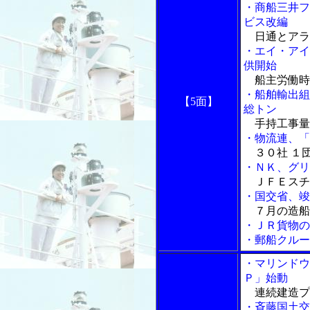
・商船三井フ
ビス改編
日通とアラ
・エイ・アイ
供開始
船主労働時
・船舶輸出組
【5面】
総トン
手持工事量
・物流連、「
３０社 １
・ＮＫ、グリ
ＪＦＥスチ
・国交省、竣
７月の造船
・ＪＲ貨物の
・郵船クルー
・マリンドウ
Ｐ」始動
連続建造プ
・斉藤国土交