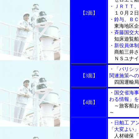
・ＪＲＴＴ、
【2面】
１０月２日
・鈴与、ＢＣ
東海地区企
・斉藤国交大
知床遊覧船
・新役員体制
商船三井さ
ＮＳユナイ
・「バリシッ
【3面】
関連施策への
四国運輸局
・国交省海事
わる情報」を
【4面】
～旅客船お
～
・日舶工 ア
「大変よい」
人材確保「