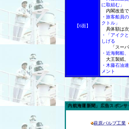
に取組む」
内閣改造で
・旅客船員の
クトル」
【6面】
具体額は次
・「アイクと
しげる
「スーパー
・近海郵船、
大王製紙、
・木藤石油連
メント
今週の「内航海運新聞」広告スポンサー企業
萩原バルブ工業