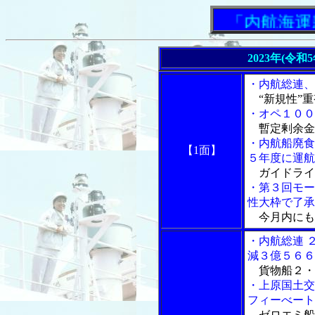
「内航海運新
2023年(令和
・内航総連、
“新規性”重
・オペ１００
暫定剰余金
・内航船廃食
【1面】
５年度に運航
ガイドライ
・第３回モー
性大枠で了承
今月内にも
・内航総連 
減３億５６６
貨物船２・
・上原国土交
フィーべート
ゼロエミ船