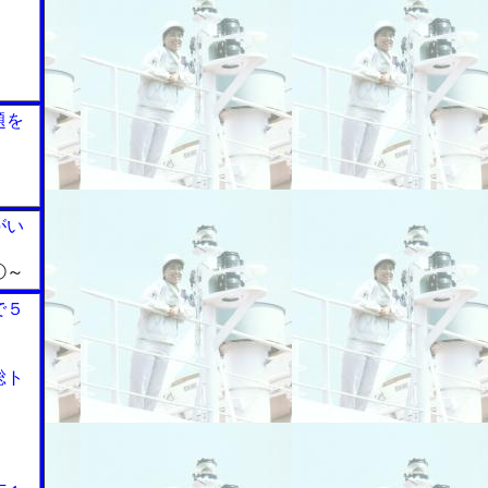
題を
がい
①～
で５
総ト