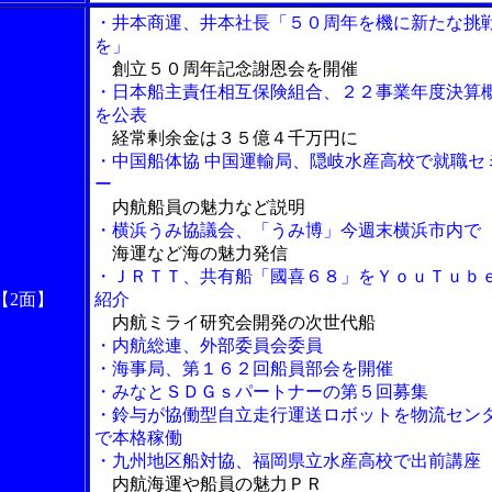
・井本商運、井本社長「５０周年を機に新たな挑
を」
創立５０周年記念謝恩会を開催
・日本船主責任相互保険組合、２２事業年度決算
を公表
経常剰余金は３５億４千万円に
・中国船体協 中国運輸局、隠岐水産高校で就職セ
ー
内航船員の魅力など説明
・横浜うみ協議会、「うみ博」今週末横浜市内で
海運など海の魅力発信
・ＪＲＴＴ、共有船「國喜６８」をＹｏｕＴｕｂ
【2面】
紹介
内航ミライ研究会開発の次世代船
・内航総連、外部委員会委員
・海事局、第１６２回船員部会を開催
・みなとＳＤＧｓパートナーの第５回募集
・鈴与が協働型自立走行運送ロボットを物流セン
で本格稼働
・九州地区船対協、福岡県立水産高校で出前講座
内航海運や船員の魅力ＰＲ