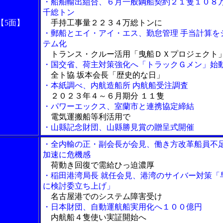
・船舶輸出組合、６月一般鋼船契約２１隻１０８
千総トン
【5面】
手持工事量２２３４万総トンに
・郵船とエイ・アイ・エス、勤怠管理 手当計算を
テム化
トランス・クルー活用「曳船ＤＸプロジェクト
・国交省、荷主対策強化へ「トラックＧメン」始
全ト協 坂本会長「歴史的な日」
・本紙調べ、内航造船所 内航船受注調査
２０２３年４～６月期分 １１隻
・パワーエックス、室蘭市と連携協定締結
電気運搬船等利活用で
・山縣記念財団、山縣勝見賞の贈呈式開催
・全内輸の正・副会長が会見、働き方改革船員不
加速に危機感
荷動き回復で需給ひっ迫濃厚
・稲田港湾局長 就任会見、港湾のサイバー対策「
に検討委立ち上げ」
名古屋港でのシステム障害受け
・日本財団、自動運航船実用化へ１００億円
内航船４隻使い実証開始へ