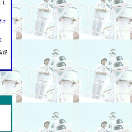
ＫＬ
宮本
海
造船