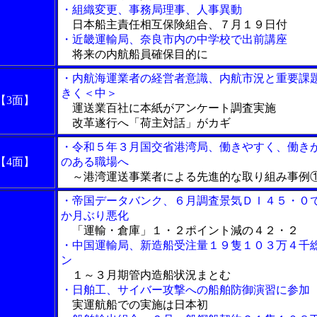
・組織変更、事務局理事、人事異動
日本船主責任相互保険組合、７月１９日付
・近畿運輸局、奈良市内の中学校で出前講座
将来の内航船員確保目的に
・内航海運業者の経営者意識、内航市況と重要課
きく＜中＞
【3面】
運送業百社に本紙がアンケート調査実施
改革遂行へ「荷主対話」がカギ
・令和５年３月国交省港湾局、働きやすく、働き
【4面】
のある職場へ
～港湾運送事業者による先進的な取り組み事例
・帝国データバンク、６月調査景気ＤＩ４５・０
か月ぶり悪化
「運輸・倉庫」１・２ポイント減の４２・２
・中国運輸局、新造船受注量１９隻１０３万４千
ン
１～３月期管内造船状況まとむ
・日舶工、サイバー攻撃への船舶防御演習に参加
実運航船での実施は日本初