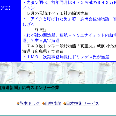
・内タン調べ、前年同月比４・２％減の９４２万
【6面】
／トン
５月の元請オペ７１社の輸送実績
・「アイクと呼ばれた男」⑲ 浜田喜佐雄物語 
しげる
「終 戦」
・わが社の新造船、運航＝ＮＳユナイテッド内航
運、船主＝真宝海運
７４９総トン型一般貨物船「真宝丸」就航 小池
海運（広島県）で建造
・ＩＭＯ、次期事務局長にドミンゲス氏が当選
」広告スポンサー企業
熊本ドック
山中造船
日本技術サービス