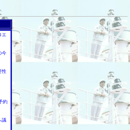
ロエ
の今
要性
予約
へ議