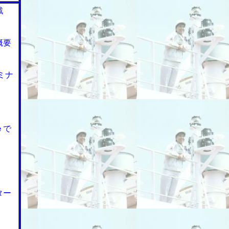
戦
概要
ミナ
ｅで
ター