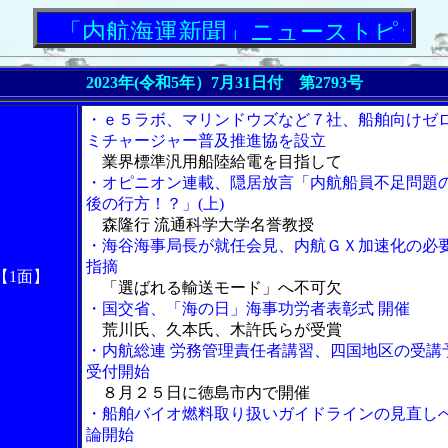
「内航海運新聞」ニューストピックス
2023年(令和5年）7月31日付 第2793号
・ｅ５ラボ、マリンドウズなど７社、船舶向けゼ
ミチャージャー普及推進協を設立
業界標準汎用船陸給電を目指して
・オピニオン連載、隠居放言「内航船員不足問題
後の行方！？」(上)
森隆行 流通科学大学名誉教授
・海谷海事局長が就任会見、内航ＧＸ加速化の必
指摘
【1面】
「選ばれる輸送モード」へ不可欠
・国交省、「海の日」海事功労者表彰式 開催
荒川氏、久本氏、木許氏らが受賞
・内航総連 労務管理責任者講習、四国地区の受講
受付開始
８月２５日に徳島市内で開催
・船舶バイオ燃料取り扱いガイドラインの見直し
論開始