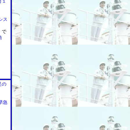
万１
シス
」で
動
足の
早急