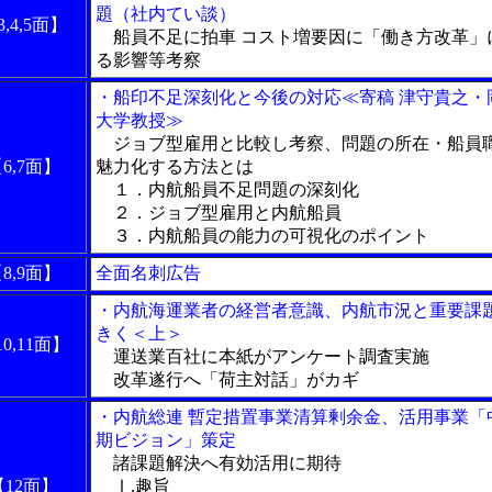
題（社内てい談）
3,4,5面】
船員不足に拍車 コスト増要因に「働き方改革」
る影響等考察
・船印不足深刻化と今後の対応≪寄稿 津守貴之・
大学教授≫
ジョブ型雇用と比較し考察、問題の所在・船員
6,7面】
魅力化する方法とは
１．内航船員不足問題の深刻化
２．ジョブ型雇用と内航船員
３．内航船員の能力の可視化のポイント
8,9面】
全面名刺広告
・内航海運業者の経営者意識、内航市況と重要課
きく＜上＞
0,11面】
運送業百社に本紙がアンケート調査実施
改革遂行へ「荷主対話」がカギ
・内航総連 暫定措置事業清算剰余金、活用事業「
期ビジョン」策定
諸課題解決へ有効活用に期待
【12面】
Ⅰ.趣旨