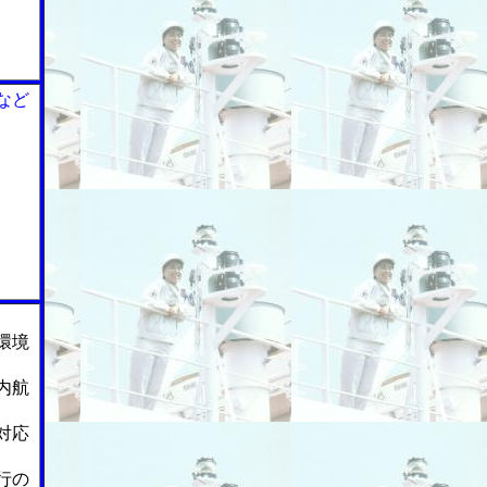
など
環境
内航
対応
行の