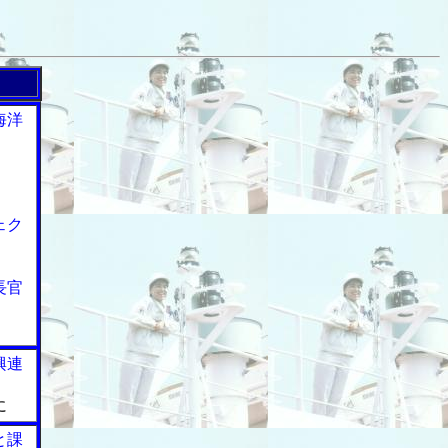
海洋
ェク
長官
興連
に
と課