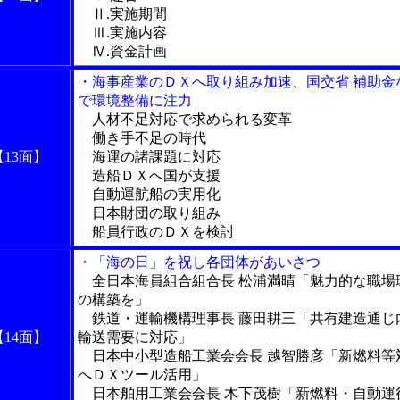
Ⅱ.実施期間
Ⅲ.実施内容
Ⅳ.資金計画
・海事産業のＤＸへ取り組み加速、国交省 補助金
で環境整備に注力
人材不足対応で求められる変革
働き手不足の時代
【13面】
海運の諸課題に対応
造船ＤＸへ国が支援
自動運航船の実用化
日本財団の取り組み
船員行政のＤＸを検討
・「海の日」を祝し各団体があいさつ
全日本海員組合組合長 松浦満晴「魅力的な職場
の構築を」
鉄道・運輸機構理事長 藤田耕三「共有建造通じ
【14面】
輸送需要に対応」
日本中小型造船工業会会長 越智勝彦「新燃料等
へＤＸツール活用」
日本舶用工業会会長 木下茂樹「新燃料・自動運