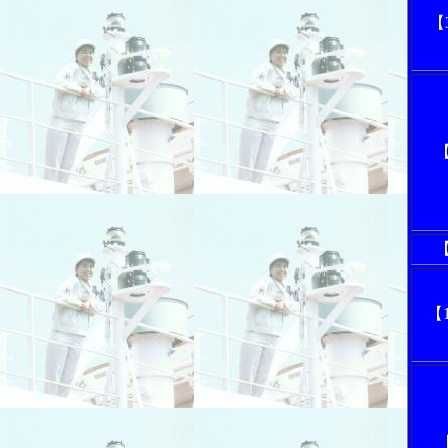
【
【
【
【1