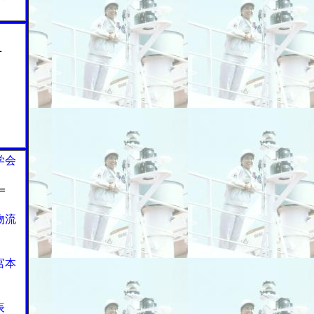
Ｌ
学会
＝
物流
宮本
表