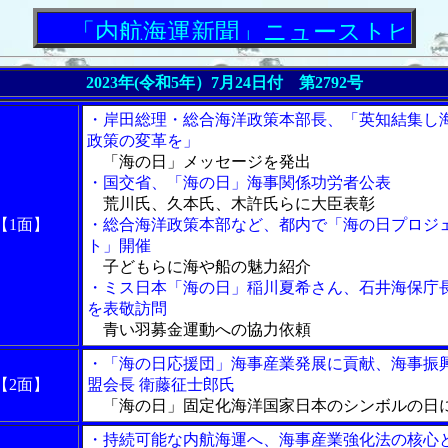
「内航海運新聞」ニューストピックス
2023年(令和5年）7月24日付 第2792号
・岸田総理・総合海洋政策本部長、「英知結集し
政策の変革を」
「海の日」メッセージを発出
・国交省、「海の日」海事関係功労者公表
荒川氏、久本氏、木許氏らに大臣表彰
【1面】
・総合海洋政策本部など、都内で「海の日プロジ
ト」開催
子どもらに海や船の魅力紹介
・ミス日本「海の日」稲川夏希さん、石井海保庁
を表敬訪問
青い羽募金運動への協力依頼
・「海の日応援団」海事産業発展に貢献、海事振
【2面】
盟会長 衛藤征士郎氏
「海の日」固定化海洋国家日本のシンボルの日
・持続可能な内航海運へ、海事産業強化法の核心