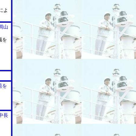
によ
岡山
職を
題を
中長