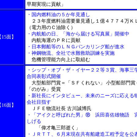
早期実現に貢献」
・国内燃料油の５か年見通し
２３年度燃料油需要量見通し１億４７７４万Ｋ
（電力用のＣ油除く）
・内航船の日、「海から届ける写真展」開催中
【15面】
内航海運のＰＲに貢献
・日本郵船等のＬＮＧバンカリング船が進水
・神鋼物流、全社で水難救助訓練を実施
危機管理能力向上に取組む
・シップ・オブ・ザ・イヤー２２等３賞、海事三
合同表彰式開催
大型船部門賞＝「ＳＦくれない」 小型船部門賞
「のがみ」受賞
・新社長にインタビュー、未来のニーズに応える
会社目指す
【16面】
ＪＦＥ物流社長 古川誠博氏
・「アイクと呼ばれた男」⑱ 浜田喜佐雄物語 
しげる
「偉才亀三郎逝く」
・ＪＲＴＴ、６月末現在共有船建造工程予定を公