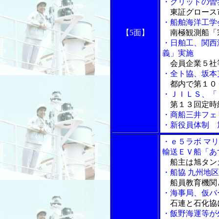
・グリッドの曽
東証グロース
・船舶海洋工学
【5面】
南極観測船「
・日舶工、関西
義」実施
会員企業５社
・全ト協、坂本
都内で第１０
・ＪＩＬＳ、「
第１３回定時
・商船三井フェ
・新役員体制 
・ｅ５ラボ マ
輸送ＥＶ船「あ
船主は旭タン
・船協 九州地
船員教育機関
・海事局、仮バ
石連と石化協
・飯野海運等が