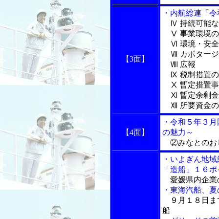
・内航総連「令
Ⅳ 持続可能な
Ⅴ 事業環境の
Ⅵ 環境・安全
Ⅶ カボタージ
【3面】
Ⅷ 広報
Ⅸ 税制措置の
Ⅹ 暫定措置事
Ⅺ 暫定余剰金
Ⅻ 所要資金の
・令和５年３月
【4面】
の魅力～
②みなとのお
・いよぎん地域
「造船」１６ポ
愛媛県内企業
・東海汽船、夏
９月１８日ま
船