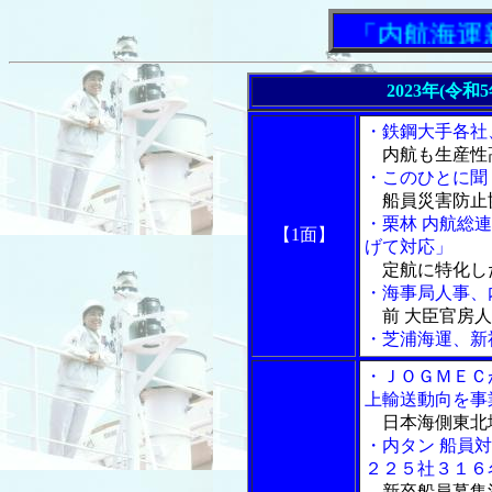
「内航海運新聞
2023年(令和
・鉄鋼大手各社
内航も生産性
・このひとに聞
船員災害防止協
・栗林 内航総
【1面】
げて対応」
定航に特化し
・海事局人事、
前 大臣官房人
・芝浦海運、新
・ＪＯＧＭＥＣ
上輸送動向を事
日本海側東北
・内タン 船員
２２５社３１６
新卒船員募集