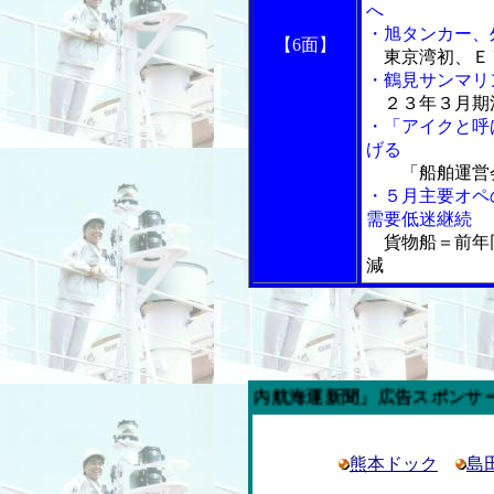
へ
・旭タンカー、
【6面】
東京湾初、Ｅ
・鶴見サンマリ
２３年３月期
・「アイクと呼
げる
「船舶運営
・５月主要オペ
需要低迷継続
貨物船＝前年
減
今週の「内航海運新聞」広告スポンサー企業
熊本ドック
島