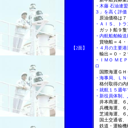
・木藤 石油連
３」を高く評価
原油価格は７
・ＡＩＳ、トラ
ガット船９隻
・内航船舶輸送
貨物船＝４・
【2面】
・４月の主要港
輸出＝０・２
・ＩＭＯ ＭＥ
ロ
国際海運ＧＨ
・海事局、ＬＮ
格付取得の内
・就航１５週年
・新役員体制、
井本商運、６
兵機海運、６
芝浦海運、６
国土交通省、
鉄道・運輸機