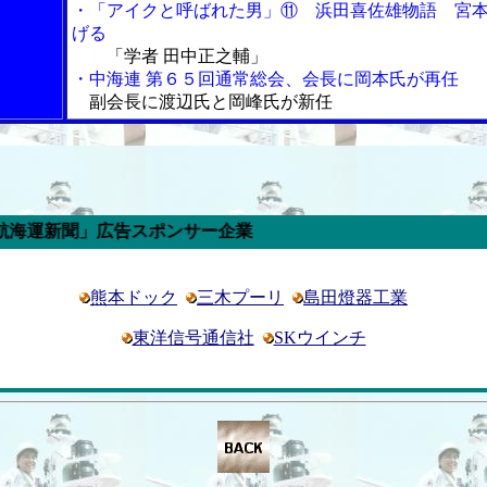
・「アイクと呼ばれた男」⑪ 浜田喜佐雄物語 宮
げる
「学者 田中正之輔」
・中海連 第６５回通常総会、会長に岡本氏が再任
副会長に渡辺氏と岡峰氏が新任
」広告スポンサー企業
熊本ドック
三木プーリ
島田燈器工業
東洋信号通信社
SKウインチ