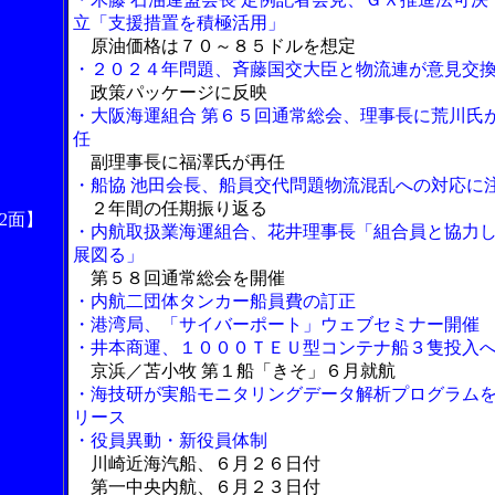
立「支援措置を積極活用」
原油価格は７０～８５ドルを想定
・２０２４年問題、斉藤国交大臣と物流連が意見交
政策パッケージに反映
・大阪海運組合 第６５回通常総会、理事長に荒川氏
任
副理事長に福澤氏が再任
・船協 池田会長、船員交代問題物流混乱への対応に
２年間の任期振り返る
2面】
・内航取扱業海運組合、花井理事長「組合員と協力
展図る」
第５８回通常総会を開催
・内航二団体タンカー船員費の訂正
・港湾局、「サイバーポート」ウェブセミナー開催
・井本商運、１０００ＴＥＵ型コンテナ船３隻投入
京浜／苫小牧 第１船「きそ」６月就航
・海技研が実船モニタリングデータ解析プログラム
リース
・役員異動・新役員体制
川崎近海汽船、６月２６日付
第一中央内航、６月２３日付