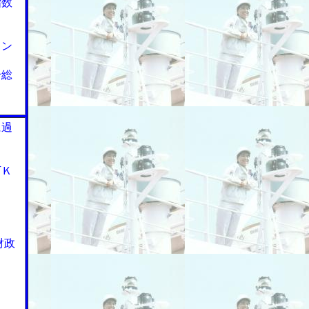
指数
トン
千総
に過
万Ｋ
財政