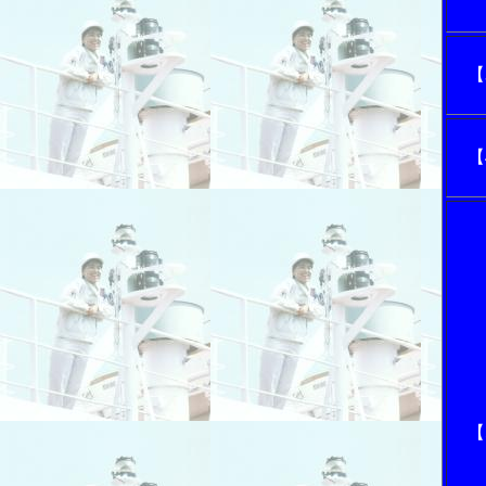
【
【
【