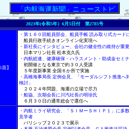
「内航海運新聞」ニューストピックス
2023年(令和5年）6月5日付 第2785号
・第１６０回船員部会、船員手帳 読み取り式カード
船員行政手続きオンライン化実現へ
・新社長にインタビュー、会社の健全性の維持が重
日本マリン社長 松本克久氏
・内航総連、健康確保・ハラスメント・助成金セミ
初開催となる東京で約３０人受講
1面】
５年度新事業 全国６か所で実施
・高橋海事局長 定例会見、「モーダルシフト推進へ
検討」
２０２４年問題、海運の立場で尽力
・船協、次期会長に川汽社長の明珍氏
６月３０日の通常総会で選任へ
・内航ミライ研究会、「ＳＩＭーＳＨＩＰ１」に多
見学者
バリシップ２０２３で展示
・木藤 石油連盟会長 定例記者会見、ＧＸ推進法可決