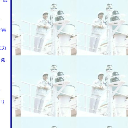
換
が再
注力
し発
へ
をリ