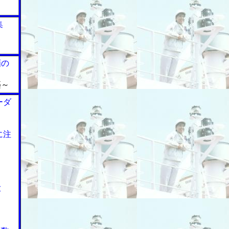
集
画の
築～
ーダ
に注
大