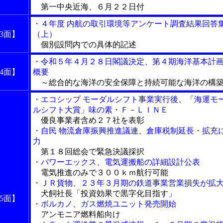
第一中央近海、６月２２日付
・４年度 内航の取引環境等アンケート調査結果回答
3面】
（上）
個別設問内での具体的記述
・令和５年４月２８日閣議決定、第４期海洋基本計
4面】
概要
～総合的な海洋の安全保障と持続可能な海洋の構
・エコシップ モーダルシフト事業実行後、「海運モ
ルシフト大賞」味の素・Ｆ－ＬＩＮＥ
優良事業者含め２７社を表彰
・自民 物流倉庫振興推進議連、倉庫税制延長・拡充
力
第１８回総会で緊急決議採択
・パワーエックス、電気運搬船の詳細設計公表
電気推進のみで３００ｋｍ航行可能
・ＪＲ貨物、２３年３月期の鉄道事業営業損失が拡
犬飼社長「投資効果で黒字化目指す」
5面】
・ボルカノ、ガス燃焼ユニット発売開始
アンモニア燃料船向け