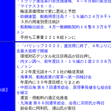
・トラック運送業の景況感速報、４～６月期の業況
「マイナス３６・０」
輸送原価増加で更に悪化と予想
・鉄鋼連盟、船舶用受注高７・１％減の２４万９千
３月の用途別受注統計
・船舶輸出組合、４月一般鋼船契約１６隻６３万８
トン
手持ち工事量２２１８総トンに
・「バリシップ２０２３」盛況裡に終了、４年ぶり
去最大規模で開催
環境対応デジタル化注目商品が目白押し
・内タン調べ、前年度比３・１％減の１億２０３８
Ｌ／トン
２２年度元請オペ７１社の輸送実績
・海事局、船舶産業の変革へ第一回検討会
年度内に３０年度目標とりまとめ
・中部沿海 第６７回通常総会、原理事長健全な組合
6面】
を確立
運賃・用船料の適正化推進
・九海連 第６６回通常総会、会長に宗田氏が再任
副会長に阿利氏、浦山氏が新任