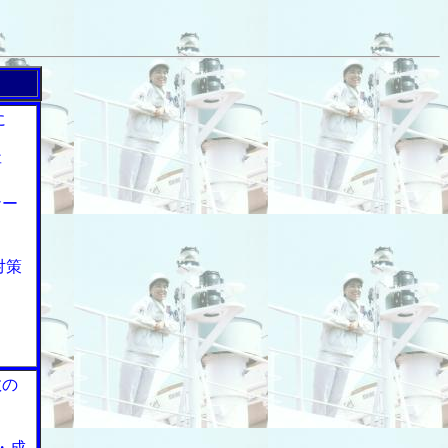
に
要
ナー
対策
数の
・成