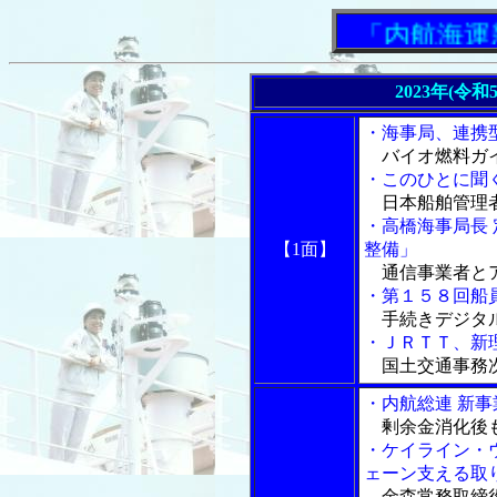
「内航海運新
2023年(令
・海事局、連携
バイオ燃料ガイ
・このひとに聞
日本船舶管理者
・高橋海事局長
【1面】
整備」
通信事業者とア
・第１５８回船
手続きデジタ
・ＪＲＴＴ、新
国土交通事務
・内航総連 新
剰余金消化後も
・ケイライン・
ェーン支える取
金森常務取締