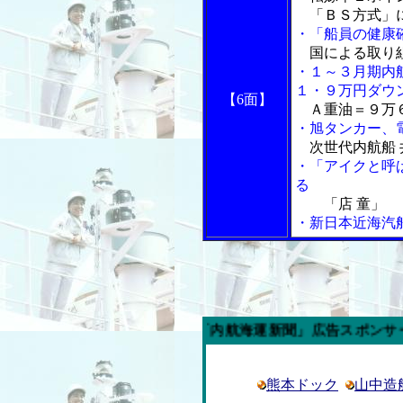
「ＢＳ方式」に
・「船員の健康
国による取り
・１～３月期内
１・９万円ダウ
【6面】
Ａ重油＝９万６
・旭タンカー、
次世代内航船 
・「アイクと呼
る
「店 童」
・新日本近海汽
今週の「内航海運新聞」広告スポンサー企業
熊本ドック
山中造