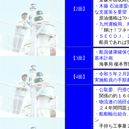
・木藤 石油連
【2面】
な支援策を要望
原油価格は70～
・九州運輸局、
「輝け！フネー
・ＳＥＣＯＪ、
船員であれば
・船員健康確保
【3面】
基本計画
海事局 榎本
・令和５年２月
【4面】
実施船員の手順書
・公取委、円滑
関係の約１６０
・物流連の池田
２４年間問題ま
・船舶輸出組合
ン
手持ち工事量２