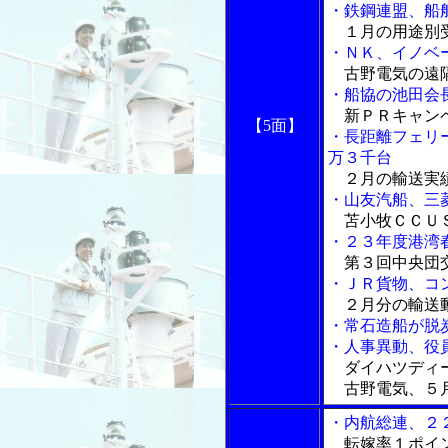
・鉄鋼連盟、船
１月の用途別
・ＮＫ、イノベ
古野電気の遠隔
・船協の池田会
新ＰＲキャン
【5面】
・長距離フェリ
万３千台
２月の輸送実
・山友汽船、三
苫小牧ＣＣＵＳ
・２３年度港湾
第３回中央団交
・ＪＲ貨物、コ
２月分の輸送
・常石造船が脱
・人事異動、役
ダイハツディー
古野電気、５
・内航総連、２
転嫁率１ポイン