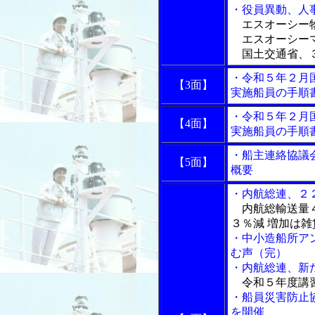
・役員異動、人
エスオーシー物
エスオーシーマ
国土交通省、
・令和５年２月
【3面】
実施船員の手順書
・令和５年２月
【4面】
実施船員の手順書
・船主連絡協議
【5面】
概要
・内航総連、２
内航総輸送量４
３％減 増加は
・中小造船所ア
む声（完）
・内航総連、新
令和５年度講
・船員災害防止
を開催