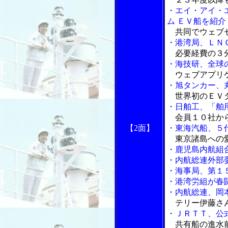
・エイ・アイ・
ム ＥＶ船を紹介
共同でウェブ
・港湾局、ＬＮ
必要経費の３
・海技研、全球
ウェブアプリ
・旭タンカー、
世界初のＥＶタ
・日舶工、「舶
会員１０社か
【2面】
・東海汽船、５
東京諸島への愛
・鹿児島内航組
・内航総連外部
・海事局、第１
・港湾労組が春
・内航総連、岡
テリー伊藤さん
・ＪＲＴＴ、公
共有船の進水