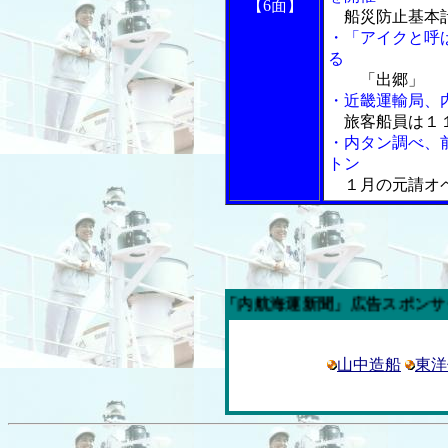
【6面】
船災防止基本計
・「アイクと呼
る
「出郷」
・近畿運輸局、
旅客船員は１
・内タン調べ、
トン
１月の元請オペ
今週の「内航海運新聞」広告スポンサー企業
山中造船
東洋