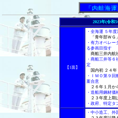
「内航海運新
2023年(令和
・全海運 ５年
「青年部ＷＧ
・有力オペレー
る参画目指す
商船三井内航社
・商船三井等６
定
【1面】
国内初 ２４年
・ＩＭＯ第９回
案合意
２６年１月から
・造船用鋼材価
２３年度上期は
・政府、特定タ
・中小造工、外
２３年度以降