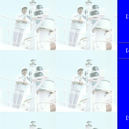
【
【
【