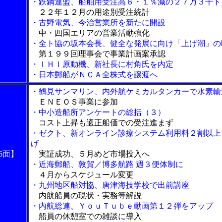
・鉄鋼連盟、船舶用受注高６・１％減の２７万３千ト
２２年１２月の用途別受注統計
・古野電気、今治営業所を新たに開設
中・四国エリアの営業活動強化
・全ト協の坂本会長、健全な発展に向け「上げ潮」の
第１９９回理事会で事業計画案承認
・ＩＨＩ原動機、新社長に村角氏を内定
・日本郵船がＮＣＡ全株式を譲渡へ
・鶴見サンマリン、内外航ケミカルタンカーで水素輸
ＥＮＥＯＳ事業に参加
・中小造船所アンケートの総括（３）
コスト上昇も適正船価での受注進まず
・ゼクト、新オンライン診療システム利用料２割以上
げ
6面】
実証成功、５月めど市場投入へ
・近海郵船、敦賀／博多航路 週３便体制に
４月からスケジュール変更
・九州地区船対協、唐津海技学校で出前講座
内航船員の現状・実務等解説
・内航総連、ＹｏｕＴｕｂｅ動画第１２弾をアップ
船員の休憩室での雑談に導入