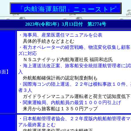
「内航海運新聞」ニューストピックス
2023年(令和5年）3月13日付 第2774号
・海事局、産業医選任マニュアルを公表
具体的手続きなどまとむ
・有力オペレーターの経営戦略、物流変化収集し顧客
ズに対応
ＮＳユナイテッド内航海運社長 福田和志氏
・海上運送法改正案、旅客船安全統括運航管理者に試
1面】
入
外航船舶確保計画の認定制度創制も
・国際海コンの陸上運送、２２年は横転事故１０件、
者３人
ガイドラインマニュアル運転者と荷主で認知度低下
・関東運輸局、内航船員の最賃１０００円引上げ
来月から旅客船は１３５０円アップ
・日本船舶管理者協会、２２年度版内航船舶管理者マ
アル最終案まとむ
内航運送業者位置づけで大幅修正