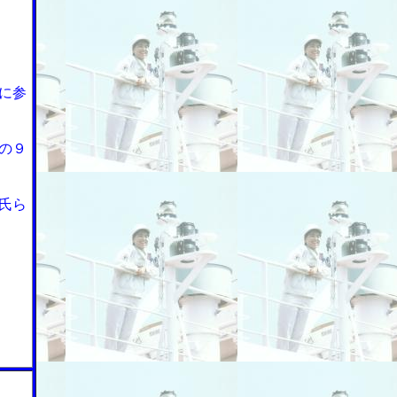
に参
の９
氏ら