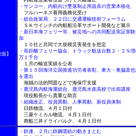
・サンコー、内航向け墜落制止用器具の営業本格化
フルハーネス着用義務化受け
・総合政策局、２２日に交通運輸技術フォーラム
ＳＫウインチの内航船沿革サポート開発など展示
・新日本海フェリー等、被災地への共同配送実証実験
加
１０社と共同で大規模災害発生を想定
・長距離フェリー協会、トラック航送台数２・２％増
2面】
万１千台
１月の輸送実績を公表
・第１５回海洋立国推進功労者表彰、東大・奥脇直也
を選出
海賊の法的問題などで海保庁支援
・鹿児島内航海運組合、鹿児島水産高校で出前講座
現役船長から貴重な助言
・組織改正、役員異動、人事異動、新役員体制
日鉄物流、４月１日付
三菱ケミカル物流、４月１日付
商船三井ドライバルク、４月１日付
・鉄連、２月に鉄鋼需給の動きまとむ