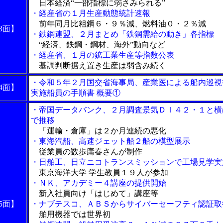
日本経済“一部指標に弱さみられる”
・経産省の１月生産動態統計速報
前年同月比粗鋼６・９％減、燃料油０・２％減
3面】
・鉄鋼連盟、２月まとめ「鉄鋼需給の動き」各指標
“経済、鉄鋼・鋼材、海外”動向など
・経産省、１月の鉱工業生産等指数公表
基調判断据え置き生産は弱含み続く
・令和５年２月国交省海事局、産業医による船内巡視
4面】
実施船員の手順書 概要①
・帝国データバンク、２月調査景気ＤＩ４２・１と横
で推移
「運輸・倉庫」は２か月連続の悪化
・東海汽船、高速ジェット船２船の模型展示
従業員の数歩庸春さんが制作
・日舶工、日立ニコトランスミッションで工場見学実
東京海洋大学 学生教員１９人が参加
・ＮＫ、アカデミー４講座の提供開始
新入社員向け「はじめて」講座等
5面】
・ナブテスコ、ＡＢＳからサイバーセーフティ認証取
舶用機器では世界初