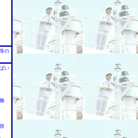
等の
ばい
施
得