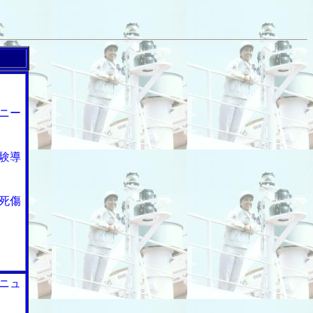
ニー
験導
死傷
ニュ