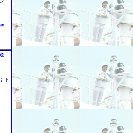
ン
時
送
引下