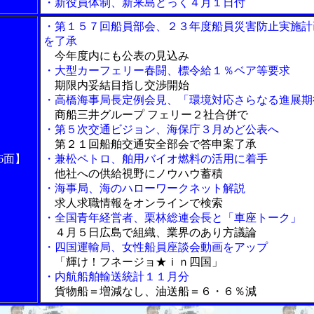
・新役員体制、新来島どっく４月１日付
・第１５７回船員部会、２３年度船員災害防止実施計
を了承
今年度内にも公表の見込み
・大型カーフェリー春闘、標令給１％ベア等要求
期限内妥結目指し交渉開始
・高橋海事局長定例会見、「環境対応さらなる進展期
商船三井グループ フェリー２社合併で
・第５次交通ビジョン、海保庁３月めど公表へ
第２１回船舶交通安全部会で答申案了承
6面】
・兼松ペトロ、舶用バイオ燃料の活用に着手
他社への供給視野にノウハウ蓄積
・海事局、海のハローワークネット解説
求人求職情報をオンラインで検索
・全国青年経営者、栗林総連会長と「車座トーク」
４月５日広島で組織、業界のあり方議論
・四国運輸局、女性船員座談会動画をアップ
「輝け！フネージョ★ｉｎ四国」
・内航船舶輸送統計１１月分
貨物船＝増減なし、油送船＝６・６％減