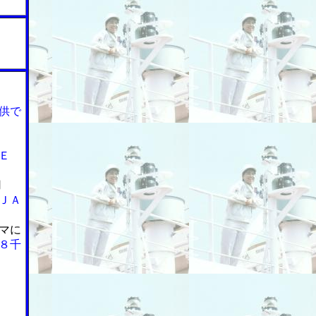
供で
Ｅ
用
ＪＡ
マに
８千