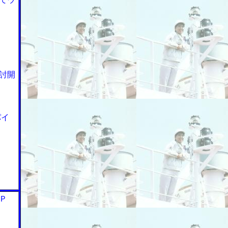
討開
パイ
Ｐ