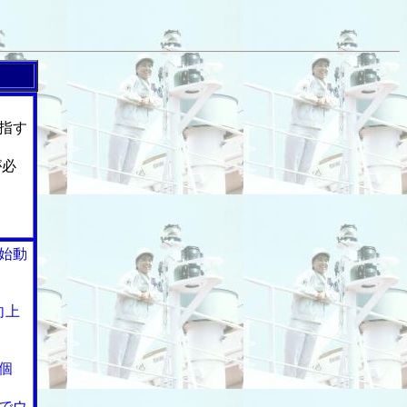
指す
が必
始動
向上
個
でウ