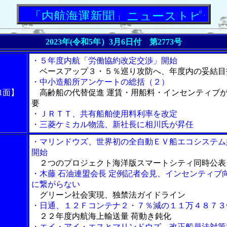
「内航海運新聞」ニューストピックス
2023年(令和5年）3月6日付 第2773号
・５年度内航「労働協約改定交渉」開始
ベースアップ３・５％巡り攻防へ、年度内の妥結目
・中小造船所アンケートの総括（２）
1面】
高齢船の代替促進 運賃・用船料・インセンティブ
要
・ＪＲＴＴ、共有船舶使用料利率を改定
・三菱ケミカル物流、新社長に相川氏が昇任
・マリンドウズ、世界初の全自動ＥＶ船エコシステム
開始
２つのプロジェクト海洋版スマートシティ同時公表
・木藤 石油連盟会長 定例記者会見、インセンティブ
に繋がらない
グリーン社会実現、独禁法ガイドライン
・日通、１２Ｆコンテナ２・７％減の１１万４８７３
２２年度内航海上輸送量 荷動き鈍化
・エイ・アイ・エスとマリンドウズ、改正船員法対策