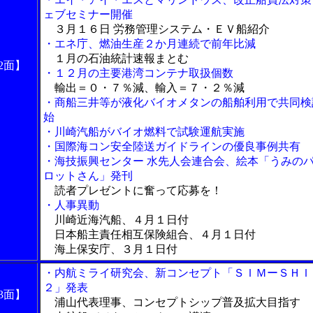
ェブセミナー開催
３月１６日 労務管理システム・ＥＶ船紹介
・エネ庁、燃油生産２か月連続で前年比減
１月の石油統計速報まとむ
2面】
・１２月の主要港湾コンテナ取扱個数
輸出＝０・７％減、輸入＝７・２％減
・商船三井等が液化バイオメタンの船舶利用で共同検
始
・川崎汽船がバイオ燃料で試験運航実施
・国際海コン安全陸送ガイドラインの優良事例共有
・海技振興センター 水先人会連合会、絵本「うみの
ロットさん」発刊
読者プレゼントに奮って応募を！
・人事異動
川崎近海汽船、４月１日付
日本船主責任相互保険組合、４月１日付
海上保安庁、３月１日付
・内航ミライ研究会、新コンセプト「ＳＩＭーＳＨＩ
２」発表
3面】
浦山代表理事、コンセプトシップ普及拡大目指す