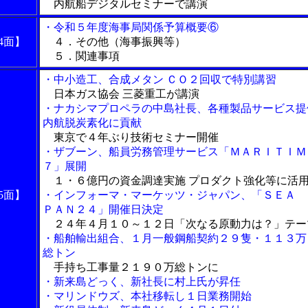
内航船デジタルセミナーで講演
・令和５年度海事局関係予算概要⑥
4面】
４．その他（海事振興等）
５．関連事項
・中小造工、合成メタン ＣＯ２回収で特別講習
日本ガス協会 三菱重工が講演
・ナカシマプロペラの中島社長、各種製品サービス提
内航脱炭素化に貢献
東京で４年ぶり技術セミナー開催
・ザブーン、船員労務管理サービス「ＭＡＲＩＴＩＭ
７」展開
１・６億円の資金調達実施 プロダクト強化等に活
5面】
・インフォーマ・マーケッツ・ジャパン、「ＳＥＡ 
ＰＡＮ２４」開催日決定
２４年４月１０～１２日「次なる原動力は？」テー
・船舶輸出組合、１月一般鋼船契約２９隻・１１３万
総トン
手持ち工事量２１９０万総トンに
・新来島どっく、新社長に村上氏が昇任
・マリンドウズ、本社移転し１日業務開始