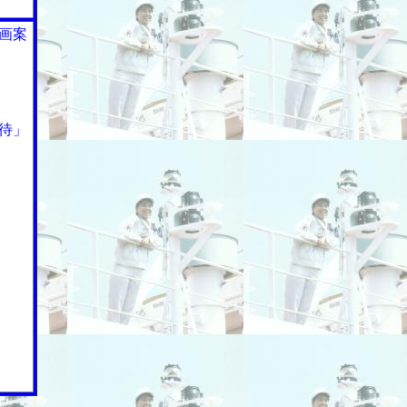
画案
待」