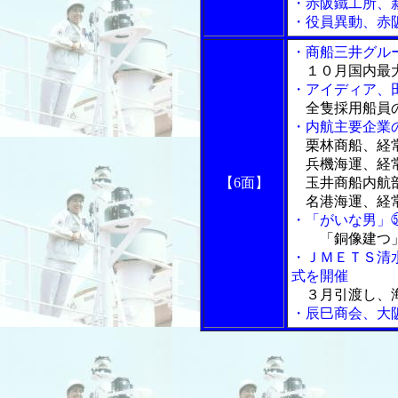
・赤阪鐵工所、
・役員異動、赤
・商船三井グル
１０月国内最大
・アイディア、
全隻採用船員の
・内航主要企業
栗林商船、経常
兵機海運、経常
【6面】
玉井商船内航部
名港海運、経常
・「がいな男」
「銅像建つ」
・ＪＭＥＴＳ清
式を開催
３月引渡し、
・辰巳商会、大