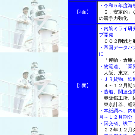
・令和５年度海
【4面】
２．安定的」な
の競争力強化
・内航ミライ研
プ開発
ＣＯ２削減と船
・帝国データバ
に
「運輸・倉庫」
・物流連、「業
大阪、東京、ウ
・ＪＲ貨物、鉄
【5面】
４～１２月期の
・造船、関連企
赤阪鐵工所、経
東京計器、経常
・本紙調べ、内
月～１２月期分
・国交省、竣工
２２年１２月