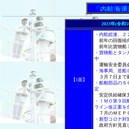
「内航海運新聞
2023年(令和
・内航総連、２
前年の回復傾向
前年比貨物船３
・貨物船とタン
中
運輸安全委員
・海事局、造船
３月７日まで最
【1面】
・船舶部品のＳ
定
安定供給確保
・ＩＭＯ第９回
ライン改正案を
７月のＭＥＰ
・新型コロナ対
政府方針見直し