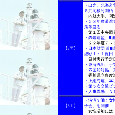
・出光、北海道
Ｓ共同検討開始
内航大手、関
・２３年度港湾
策等盛る
第１回中央団
・鉄鋼連盟、船
２２年度７～９
【2面】
・日本財団 造
総額１・１億円
貸付実行予定
・東海汽船、手
・四国船対協、
香川県立多度
・上組海運、本
・第５次交通ビ
・人事異動、Ｎ
・港湾で働く女
【3面】
子会」を開催
女性増加には「