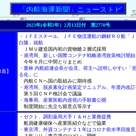
「内航海運新聞」ニューストピックス
2023年(令和5年）2月13日付 第2770号
・ＪＦＥスチール、ＪＦＥ物流運航の鋼材ＲＯ船「Ｊ
白隆」就航
ＪＭＵ建造国内初の貨物艙２層式採用
・港湾局、新しい国際コンテナ戦略港湾政策検討開始
今年６月に中間とりまとめ
・栗林 内航総連会長が会見、荷主へ説明しやすい「
1面】
る化」に
内航ＣＮへ国の取組みに期待感
・港湾局、脱炭素化計画策定マニュアル、年度内改訂
第５回ＣＮＰ検討会で議論
・海事局、産業医船内巡視の手順書公開
制度開始に先立ち留意点等示す
・ゼクト、調剤薬局大手Ｉ＆Ｈと業務提携
船員健康確保へ産業医紹介などで協業
・東京湾、外資コンテナ２１年はコロナ前水準回復見
３年ぶり「東京港のつどい」開催