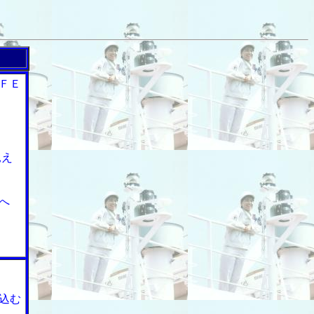
ＦＥ
見え
へ
込む