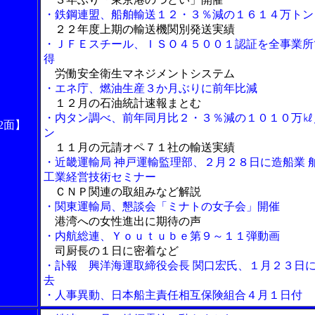
・鉄鋼連盟、船舶輸送１２・３％減の１６１４万トン
２２年度上期の輸送機関別発送実績
・ＪＦＥスチール、ＩＳＯ４５００１認証を全事業所
得
労働安全衛生マネジメントシステム
・エネ庁、燃油生産３か月ぶりに前年比減
１２月の石油統計速報まとむ
・内タン調べ、前年同月比２・３％減の１０１０万㎘
2面】
ン
１１月の元請オペ７１社の輸送実績
・近畿運輸局 神戸運輸監理部、２月２８日に造船業 
工業経営技術セミナー
ＣＮＰ関連の取組みなど解説
・関東運輸局、懇談会「ミナトの女子会」開催
港湾への女性進出に期待の声
・内航総連、Ｙｏｕｔｕｂｅ第９～１１弾動画
司厨長の１日に密着など
・訃報 興洋海運取締役会長 関口宏氏、１月２３日
去
・人事異動、日本船主責任相互保険組合４月１日付