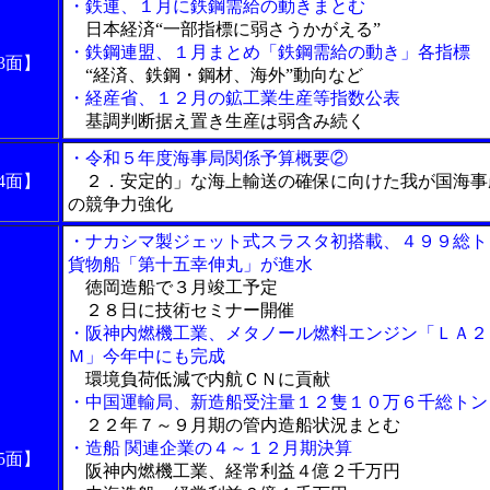
・鉄連、１月に鉄鋼需給の動きまとむ
日本経済“一部指標に弱さうかがえる”
・鉄鋼連盟、１月まとめ「鉄鋼需給の動き」各指標
3面】
“経済、鉄鋼・鋼材、海外”動向など
・経産省、１２月の鉱工業生産等指数公表
基調判断据え置き生産は弱含み続く
・令和５年度海事局関係予算概要②
4面】
２．安定的」な海上輸送の確保に向けた我が国海事
の競争力強化
・ナカシマ製ジェット式スラスタ初搭載、４９９総ト
貨物船「第十五幸伸丸」が進水
徳岡造船で３月竣工予定
２８日に技術セミナー開催
・阪神内燃機工業、メタノール燃料エンジン「ＬＡ２
Ｍ」今年中にも完成
環境負荷低減で内航ＣＮに貢献
・中国運輸局、新造船受注量１２隻１０万６千総トン
２２年７～９月期の管内造船状況まとむ
・造船 関連企業の４～１２月期決算
5面】
阪神内燃機工業、経常利益４億２千万円