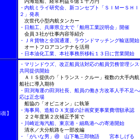
内海造船、経常利益６億１千万円
・内航ミライ研究会、新コンセプト「ＳＩＭーＳＨＩ
２」発表
次世代小型内航タンカー
・日舶工、兵庫県立大で「舶用工業説明会」開催
会員３社が仕事内容等紹介
・ＪＲ貨物と全国通運、ラウンドマッチング輸送開始
オートフロアコンテナを活用
・日本油化工業、本社事務所移転１３日に営業開始
・マリンドウズ、改正船員法対応の船員労務管理シス
共同提供開始
ＡＩＳ提供の「トランス・クルー」複数の大手内航
船社に導入期待
・田渕海運の田渕社長、船員の働き方改革人手不足へ
応は正念場
船協の「オピニオン」に執筆
・海事局、造船ＤＸ支援の計画変更事業費増額承認
6面】
２２年度第２次補正予算で
・川崎近海汽船、東京港・細島港への寄港開始
清水／大分航路を一部改編
・「がいな男」㊾ 山下亀三郎物語 宮本しげる