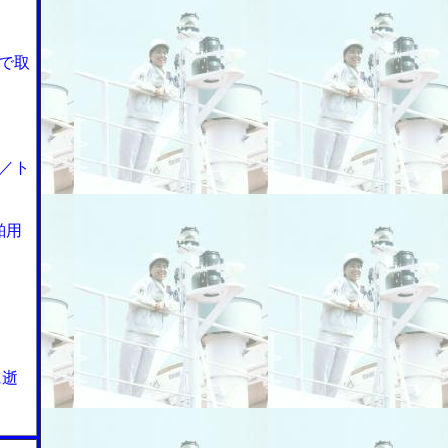
で取
／ト
舶用
に逝