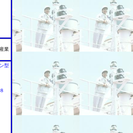
産業
ン型
８