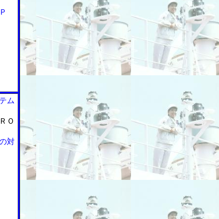
Ｐ
テム
ＲＯ
の対