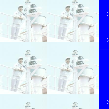
【
【
【