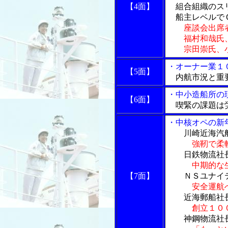
【4面】
組合組織のス
船主レベルで
座談会出席
福村和哉氏、
宗田崇氏、小
・オーナー業１
【5面】
内航市況と重
・中小造船所の
【6面】
喫緊の課題は
・中核オペの新
川崎近海汽船
強靭で柔
日鉄物流社長 
中期的な
【7面】
ＮＳユナイテッ
安全運航
近海郵船社長 
創立１０
神鋼物流社長 