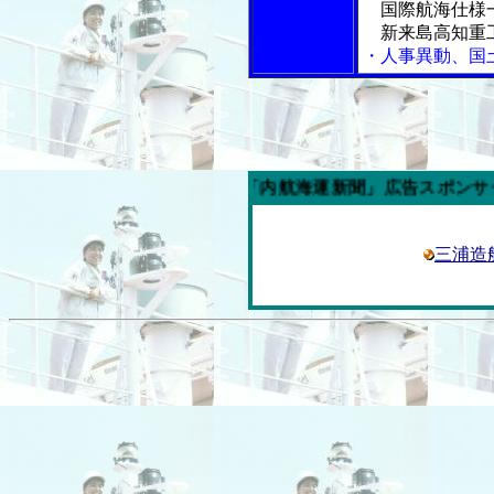
国際航海仕様一
新来島高知重
・人事異動、国
今週の「内航海運新聞」広告スポンサー企業
三浦造