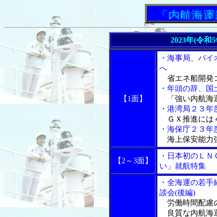
「内航海運新
2023年(令和
・海事局、バイ
へ
省エネ船開発
・年頭の辞、国
【1面】
「強い内航海
・港湾局２３年
ＧＸ推進には
・海保庁２３年
海上保安能力
・日本初のＬＮ
【2～3面】
い」就航特集
・全海運の若手
談会(後編)
労働時間配慮
良質な内航海