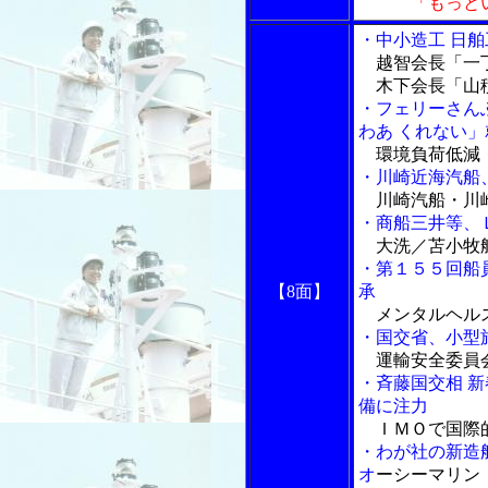
「もっと
・中小造工 日
越智会長「一丁
木下会長「山積
・フェリーさん
わあ くれない」
環境負荷低減・
・川崎近海汽船
川崎汽船・川
・商船三井等、
大洗／苫小牧
・第１５５回船
【8面】
承
メンタルヘル
・国交省、小型
運輸安全委員
・斉藤国交相 
備に注力
ＩＭＯで国際
・わが社の新造
オ
ーシーマリン