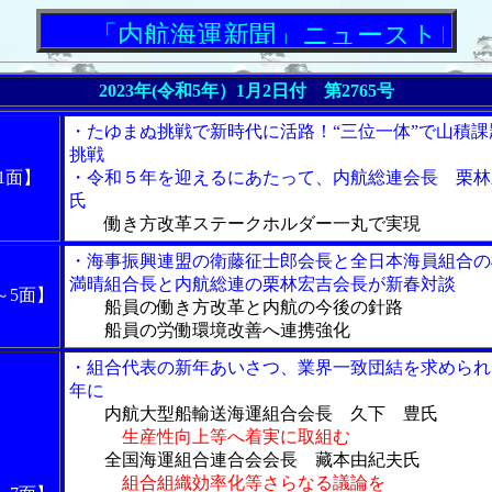
「内航海運新聞」ニューストピック
2023年(令和5年）1月2日付 第2765号
・たゆまぬ挑戦で新時代に活路！“三位一体”で山積課
挑戦
1面】
・令和５年を迎えるにあたって、内航総連会長 栗林
氏
働き方改革ステークホルダー一丸で実現
・海事振興連盟の衛藤征士郎会長と全日本海員組合の
満晴組合長と内航総連の栗林宏吉会長が新春対談
～5面】
船員の働き方改革と内航の今後の針路
船員の労働環境改善へ連携強化
・組合代表の新年あいさつ、業界一致団結を求められ
年に
内航大型船輸送海運組合会長 久下 豊氏
生産性向上等へ着実に取組む
全国海運組合連合会会長 藏本由紀夫氏
組合組織効率化等さらなる議論を