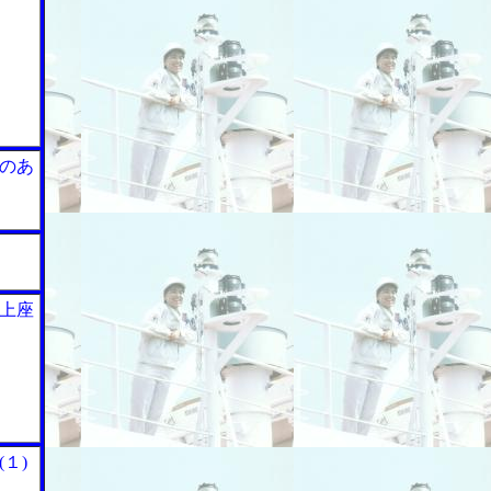
のあ
上座
１)