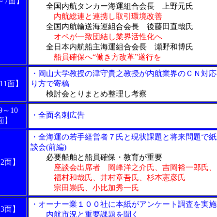
～7面】
全国内航タンカー海運組合会長 上野元氏
内航総連と連携し取引環境改善
全国内航輸送海運組合会長 後藤田直哉氏
オペが一致団結し業界活性化へ
全日本内航船主海運組合会長 瀬野和博氏
船員確保へ“働き方改革”遂行を
・岡山大学教授の津守貴之教授が内航業界のＣＮ対応
,11面】
り方で寄稿
検討会とりまとめ整理し考察
9～10
・全面名刺広告
面】
・全海運の若手経営者７氏と現状課題と将来問題で紙
談会(前編)
必要船舶と船員確保・教育が重要
12面】
座談会出席者 岡峰洋之介氏、吉岡裕一郎氏、
福村和哉氏、井村章吾氏、杉本憲彦氏
宗田崇氏、小比加秀一氏
・オーナー業１００社に本紙がアンケート調査を実施(
13面】
内航市況と重要課題を聞く