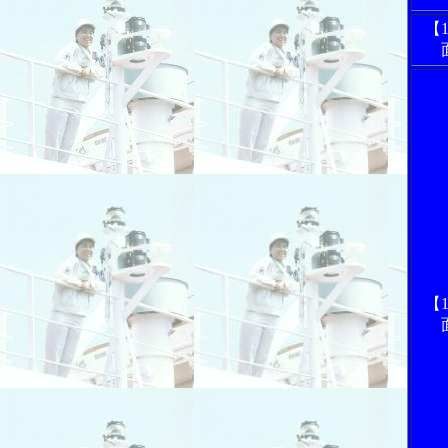
【1
【1