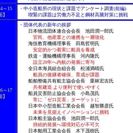
4～15
・中小造船所の現状と課題でアンケート調査(前編)
面】
喫緊の課題は労働力不足と鋼材高騰対策に挑戦
・団体代表の新年の挨拶
日本物流団体連合会会長 池田潤一郎氏
官民、他産業との連携を一層強化
海技教育機構理事長 田島哲明氏
安定的かつ着実に船員を養成
鉄道・運輸機構理事長 河内隆氏
設立20年へ内航の発展に寄与
全日本海員組合組合長 松浦満晴氏
船員の後継者確保、育成が課題
船舶整備共有船主協会会長 栗林宏吉氏
共有建造 より便利で使いやすく
6～17
船員災害防止協会会長 小島茂氏
面】
常に「ゼロ災害」ターゲットに
日本中小型造船工業会会長 越智勝彦氏
未来を見据えイノベーションに挑戦
日本船主協会会長 池田潤一郎氏
持続的発展へ環境対応が不可欠
日本舶用工業会会長 木下茂樹氏