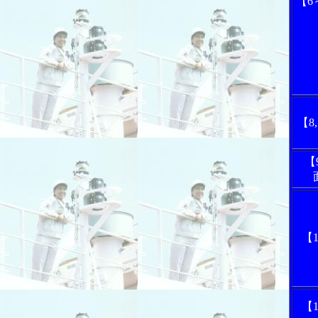
【6
【8
【
【
【