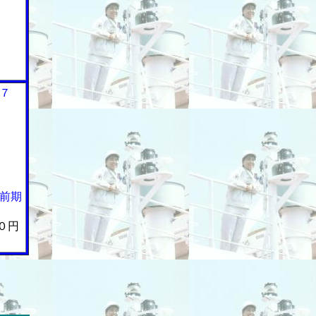
７
前期
０円