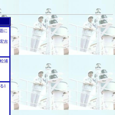
ス
題に
宏吉
松浦
る1