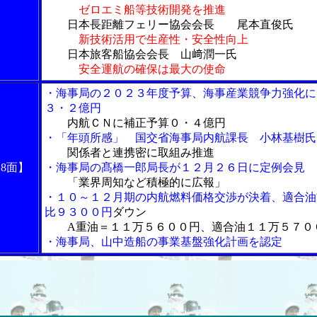
ゼロエミ船等技術開発を推進
日本長距離フェリー協会会長 尾本直俊氏
新技術活用で生産性・安全性向上
日本旅客船協会会長 山﨑潤一氏
安全運航の確保は最大の使命
・海事局の２０２３年度予算、海事産業競争力強化に
３・２億円
内航ＣＮに補正予算０・４億円
・「年頭所感」 国交省海事局内航課長 小林基樹氏
関係者と連携密に取組み推進
18面】
・海事局の髙橋一郎局長が１２月２６日に定例会見
「業界周知など積極的に広報」
・１０～１２月期の内航燃料価格交渉が決着、適合油
比９３００円
ダウン
A重油＝１１万５６００円、適合油１１万５７０
・海事局、山中造船の事業基盤強化計画を認定