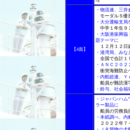
・物流連、三井
モーダルＳ優良
・大分運輸支局
中学１年生９
・大阪港振興協
題テーマに
１２月１２日森
【4面】
・港湾局、みな
全国で合計１
・ＡＮＣ２０２
衝突海難防止
・内航総連、Ｙ
船員が難読漢
・鈴与、社会福
・ジャパンハム
ラー製品に
船員の労務負
・本紙調べ、内
２０２２年７
・ＪＲ貨物の犬