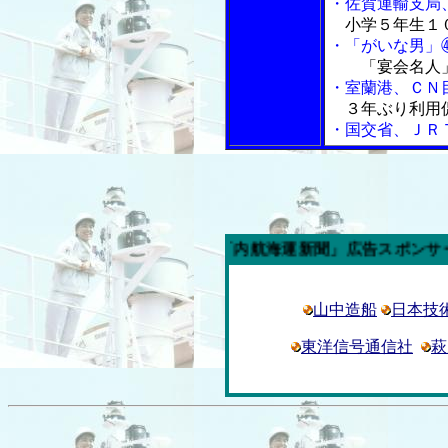
・佐賀運輸支局
小学５年生１
・「がいな男」
「宴会名人
・室蘭港、ＣＮ
３年ぶり利用
・国交省、ＪＲ
今週の「内航海運新聞」広告スポンサー企業
山中造船
日本技
東洋信号通信社
萩