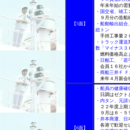
年末年始の需
・国交省、竣工
９月分の造船
【5面】
・船舶輸出組合
総トン
手持工事量２
・トラック運送
数「マイナス３
燃料価格高止
・日舶工、「若
会員１６社か
・商船三井Ｆ 
来年４月新会
・船員の健康確
日調はゼクトと
・内タン、元請
２２年度上期２
９月は６・５％
・井本商運、日
各港で歓迎セ
【6面】