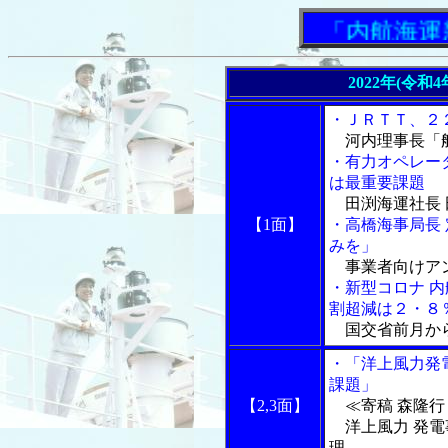
「内航海運新
2022年(令和
・ＪＲＴＴ、２
河内理事長「船
・有力オペレー
は最重要課題
田渕海運社長 
【1面】
・高橋海事局長
みを」
事業者向けア
・新型コロナ 
割超減は２・８
国交省前月か
・「洋上風力発
課題」
【2,3面】
≪寄稿 森隆行
洋上風力 発電
理