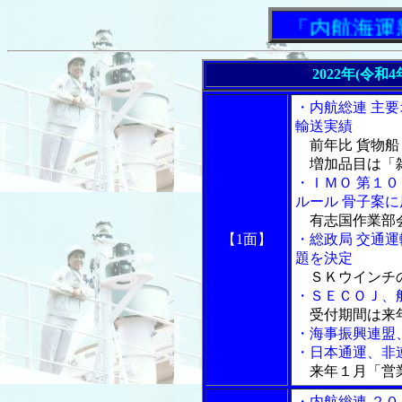
「内航海運新聞
2022年(令和
・内航総連 主
輸送実績
前年比 貨物船
増加品目は「
・ＩＭＯ 第１
ルール 骨子案
有志国作業部
【1面】
・総政局 交通
題を決定
ＳＫウインチの
・ＳＥＣＯＪ、
受付期間は来
・海事振興連盟
・日本通運、非
来年１月「営業
・内航総連 ２