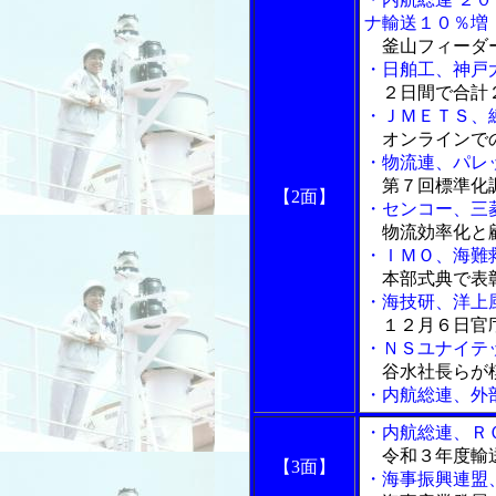
ナ輸送１０％増
釜山フィーダ
・日舶工、神戸
２日間で合計２
・ＪＭＥＴＳ、
オンラインで
・物流連、パレ
第７回標準化
【2面】
・センコー、三
物流効率化と
・ＩＭＯ、海難
本部式典で表
・海技研、洋上
１２月６日官庁
・ＮＳユナイテ
谷水社長らが
・内航総連、外
・内航総連、Ｒ
令和３年度輸
【3面】
・海事振興連盟