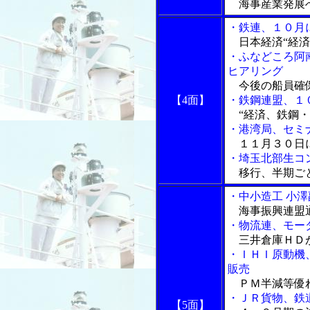
海事産業発展
・鉄連、１０月
日本経済“経済
・ふなどころ阿
ヒアリング
今後の船員確
【4面】
・鉄鋼連盟、１
“経済、鉄鋼・
・港湾局、セミ
１１月３０日
・埼玉北部生コ
移行、半期ご
・中小造工 小
海事振興連盟
・物流連、モー
三井倉庫ＨＤ
・ＩＨＩ原動機
販売
ＰＭ半減等優
・ＪＲ貨物、鉄
【5面】