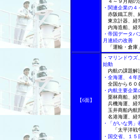
４～９月期の決
・関連企業の４
赤阪鐵工所、経
東京計器、経
内海造船、経
・帝国データバ
月連続の改善
「運輸・倉庫」
・マリンドウズ
始動
内航の課題解
・全海運、４年
全国から６０
・内航主要企業
栗林商船、経常
【6面】
兵機海運、経
玉井商船内航部
名港海運、経常
・「がいな男」
「太平洋戦
・国交省、１５