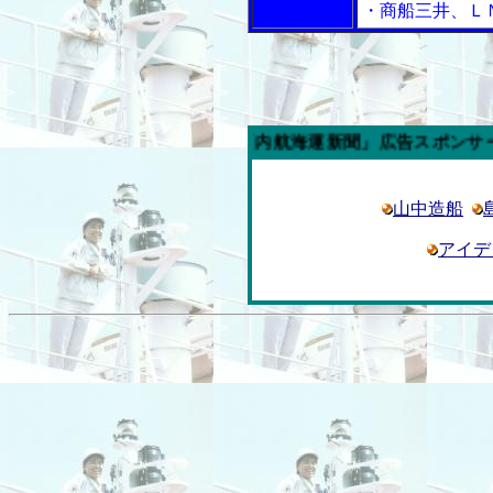
・商船三井、Ｌ
今週の「内航海運新聞」広告スポンサー企業
山中造船
アイデ