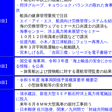
・邦洋グループ、キョウショク バランスの取れた食
供
船員の健康管理重視で注目
2面】
・エイ・アイ・エス、船員向け労務管理システムを紹
海の労務管理ウェブセミナー大口弁護士の講演も
・海事センター、洋上風力将来展望でセミナー
１０月１２日有識者が課題などで講演
・佐渡汽船、小木／直江津航路にフェリー再導入へ
来年３月宇和島運輸から船舶購入
・宮本しげる氏、「吉田三傑」シリーズを電子書籍で
・国交省 海事局、令和３年度「海上輸送の安全にか
3面】
る情報」を公表
～旅客船および貨物船に対する運航管理監査の結果
・令和５年度 海事局関係予算概算要求 概要②
4面】
１．小型旅客船等の安全対策
・清水建設、新造大型ＳＥＰ船石狩洋上風力発電施設
に投入
来年６月８ＭＷ大型風車の据付工事担う
・日本郵便 佐川急便、関東／九州間で「幹線共同輸