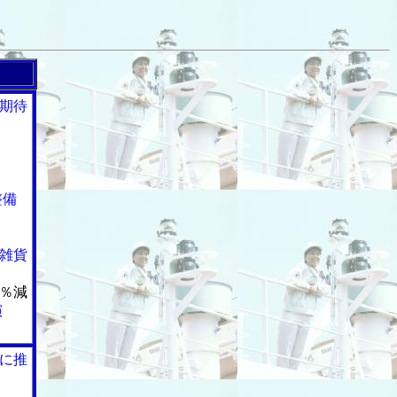
期待
整備
雑貨
％減
演
に推