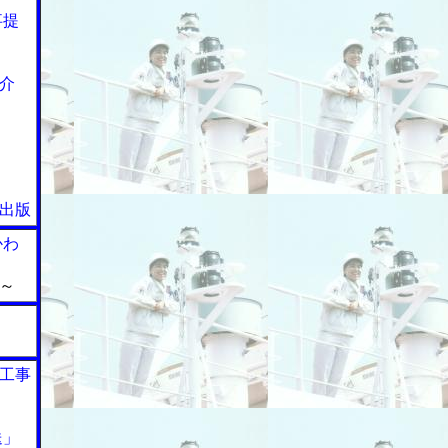
事提
介
出版
かわ
～
工事
送」