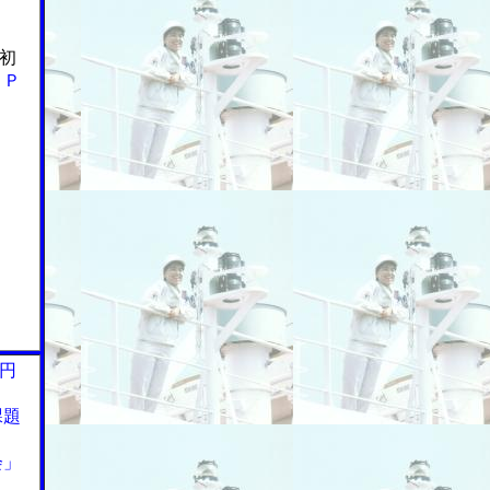
初
ｉＰ
円
課題
会」