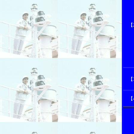
【
【
【