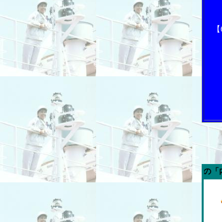
【
今週の「内航海運