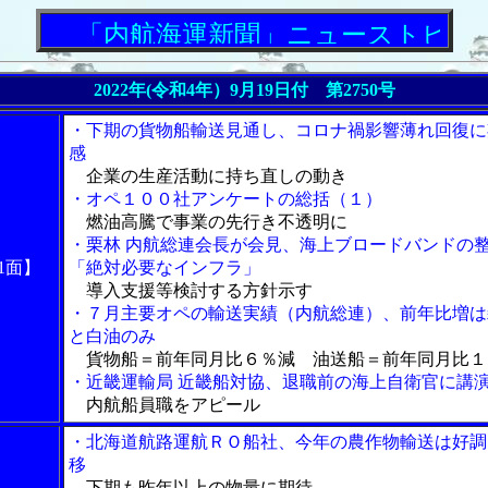
「内航海運新聞」ニューストピックス
2022年(令和4年）9月19日付 第2750号
・下期の貨物船輸送見通し、コロナ禍影響薄れ回復に
感
企業の生産活動に持ち直しの動き
・オペ１００社アンケートの総括（１）
燃油高騰で事業の先行き不透明に
・栗林 内航総連会長が会見、海上ブロードバンドの
1面】
「絶対必要なインフラ」
導入支援等検討する方針示す
・７月主要オペの輸送実績（内航総連）、前年比増は
と白油のみ
貨物船＝前年同月比６％減 油送船＝前年同月比１
・近畿運輸局 近畿船対協、退職前の海上自衛官に講
内航船員職をアピール
・北海道航路運航ＲＯ船社、今年の農作物輸送は好調
移
下期も昨年以上の物量に期待