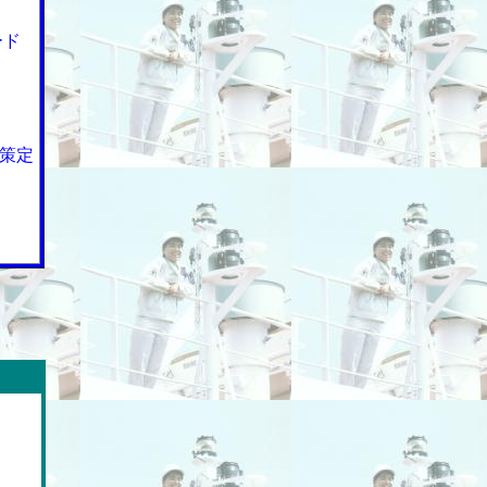
ード
策定