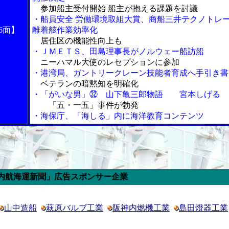
参加船主受付開始 船主が抱える課題を討議
・船員安全 労働環境取組大賞、商船三井テクノトレ
6面】
離着舷作業効率化
居住区の機能性向上も
・ＪＭＥＴＳ、田島理事長がノルウェー船訪船
ニーハマル大使のレセプションに参加
・港湾局、ガントリークレーン技能者育成へ手引き書
ベテランの暗黙知を明確化
・「がいな男」㉜ 山下亀三郎物語 宮本しげる
「五・一五」事件が勃発
・海保庁、「海しる」内に海洋教育コンテンツ
新聞」広告スポンサー企業
山中造船
萩原バルブ工業
阪神内燃機工業
島田燈器工業