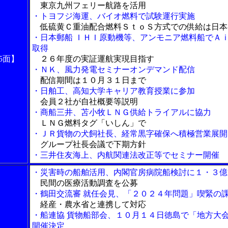
東京九州フェリー航路を活用
・トヨフジ海運、バイオ燃料で試験運行実施
低硫黄Ｃ重油配合燃料ＳｔｏＳ方式での供給は日本
・日本郵船 ＩＨＩ原動機等、アンモニア燃料船でＡ
取得
5面】
２６年度の実証運航実現目指す
・ＮＫ、風力発電セミナーオンデマンド配信
配信期間は１０月３１日まで
・日舶工、高知大学キャリア教育授業に参加
会員２社が自社概要等説明
・商船三井、苫小牧ＬＮＧ供給トライアルに協力
ＬＮＧ燃料タグ「いしん」で
・ＪＲ貨物の犬飼社長、経常黒字確保へ積極営業展開
グループ社長会議で下期方針
・三井住友海上、内航関連法改正等でセミナー開催
・災害時の船舶活用、内閣官房病院船検討に１・３億
民間の医療活動調査を公募
・鶴田交流審 就任会見、「２０２４年問題」喫緊の
経産・農水省と連携して対応
・船連協 貨物船部会、１０月１４日徳島で「地方大
開催決定