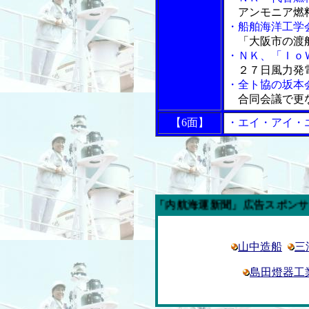
アンモニア燃
・船舶海洋工学
「大阪市の渡
・ＮＫ、「Ｉｏ
２７日風力発
・全ト協の坂本
合同会議で更
【6面】
・エイ・アイ・
今週の「内航海運新聞」広告スポンサー企業
山中造船
三
島田燈器工