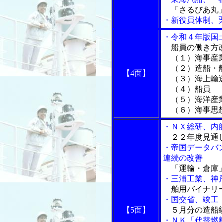
「さるびあ丸
・新役員体制、
・令和４年版国
船員の働き方
（１）海事産業
（２）造船・
【4面】
（３）海上輸
（４）船員
（５）海洋産
（６）海事思想
・ＮＸ総研、内
２２年度見通
・帝国データバ
連続の改善
「運輸・倉庫」
・三浦工業、神
舶用バイナリ
・国交省、竣工
【5面】
５月分の造船
・ＮＫ「代替燃