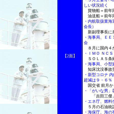
しい状況続く
貨物船＝前年
油送船＝前年
・内航取扱業海
会長）
新副理事長に泉
・海事局、ＥＥ
会
８月に国内４
・ＩＭＯ ＮＣ
【2面】
ＳＯＬＡＳ条
・海事局、小型
知床沈没事故
・新型コロナ 
超減は９・６％
国交省 前月か
・「がいな男」
「吉田三傑
・エネ庁、燃料
５月の石油統
・海保庁、海の