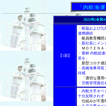
「内航海運新
2022年(令和
・船協および九
連携継続
船員教育機関
・新社長にイン
ＭＯＴＥＮＡ－
・栗林 内航総
【1面】
策を」
新型コロナ感
・高橋海事局長
待感
「適切な運用
・労務管理責任
・内航大手オペ
十分反映されず
仕組みが不透明
・５月主要オペ