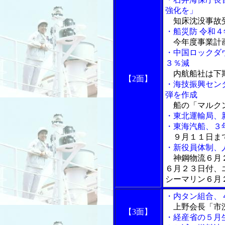
強化を」
知床沈没事故
・船災防 令和
今年度事業計
・中国ロックダ
３％減
内航船社は下
【2面】
・海技振興セン
弾を作成
船の「マルク
・東北運輸局、
・東海汽船、３
９月１１日まで
・新役員体制、
神鋼物流６月２
６月２３日付、
シーマリン６月
・内タン組合、
上野会長「市況
【3面】
・経産省の５月