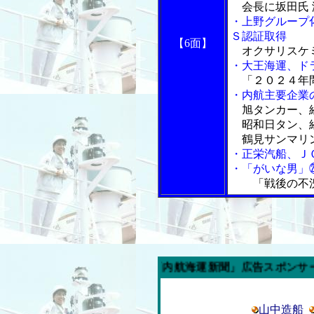
会長に坂田氏 
・上野グループ
Ｓ認証取得
【6面】
オクサリスケ
・大王海運、ド
「２０２４年
・内航主要企業
旭タンカー、経
昭和日タン、経
鶴見サンマリン
・正栄汽船、Ｊ
・「がいな男」
「戦後の不
今週の「内航海運新聞」広告スポンサー企業
山中造船