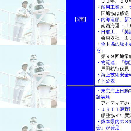
３０年、５０
・舶用工業メー
国船協は移送
【5面】
・内海造船、新
南西海運・Ｊ
・日舶工、「英
会員８社・１
・全ト協の坂本
を」
第９９回通常
・物流連、「物
戸田執行役員「
・海上技術安全
イト公表
・東京海上日動
証実験
アイディアの「
・ＪＲＴＴ磯野
船整協４年度
・熊本県内の３
会」が発足