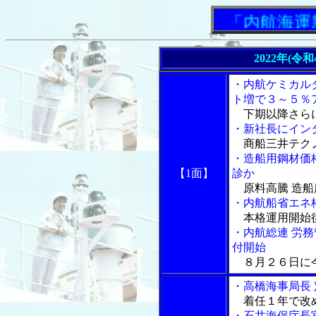
「内航海運新聞
2022年(令
・内航ケミカル
ト増で３～５％
下期以降さら
・新社長にイン
商船三井テクノ
・造船用鋼材価
【1面】
診か
原料高騰 造船
・内航船省エネ
本格運用開始後
・内航総連 労
付開始
８月２６日に
・高橋海事局長
着任１年で改
・石井海保庁長