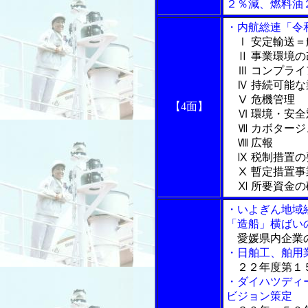
２％減、燃料油
・内航総連「令
Ⅰ 安定輸送
Ⅱ 事業環境の
Ⅲ コンプライ
Ⅳ 持続可能な
Ⅴ 危機管理
【4面】
Ⅵ 環境・安全
Ⅶ カボタージ
Ⅷ 広報
Ⅸ 税制措置の
Ⅹ 暫定措置事
Ⅺ 所要資金の
・いよぎん地域
「造船」横ばい
愛媛県内企業
・日舶工、舶用
２２年度第１
・ダイハツディ
ビジョン策定