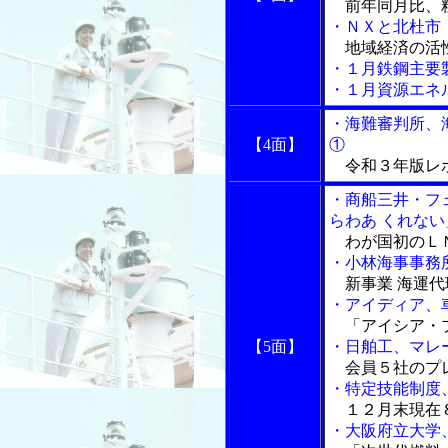
前年同月比、粗
・ＮＸと北杜市
地域経済の活性
・１月鉄鋼主要
・１月資源エネ
・海難審判所、
【4面】
①
令和３年版レ
・商船三井・フ
らわあ くれな
わが国初のＬ
・小林海事事務
新事業 海運代
・アイディア、
「アイシア・プ
【5面】
・日舶工、マレ
会員５社のプ
・特定技能制度
１２月末現在８
・大阪府立大学