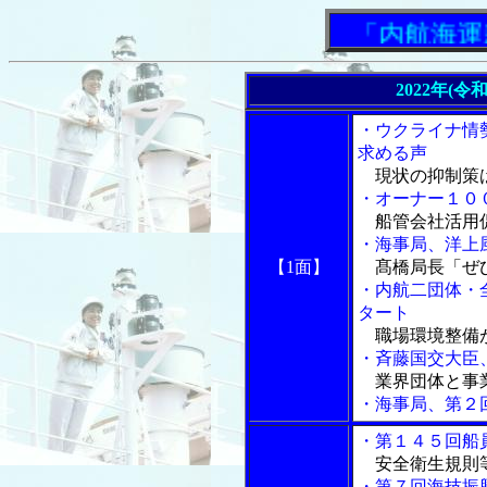
「内航海運新
2022年(令
・ウクライナ情
求める声
現状の抑制策
・オーナー１０
船管会社活用
・海事局、洋上
【1面】
髙橋局長「ぜ
・内航二団体・
タート
職場環境整備
・斉藤国交大臣
業界団体と事
・海事局、第２
・第１４５回船
安全衛生規則
・第７回海技振