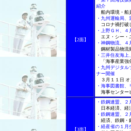
紹介
船内環境・船
・九州運輸局、
コロナ禍打破
・上野ＧＨ、４
エヌ・シー・ユ
【2面】
・神鋼物流、４
鋼材製品物流効
・三井住友海上
「海事産業強
・九州デジタル
ナー開催
３月１１日 オ
・海事図書館、
海事センター
・鉄鋼連盟、２
日本経済、経済
・鉄鋼連盟、２
経済、鉄鋼・
・経産省の１月
【3面】