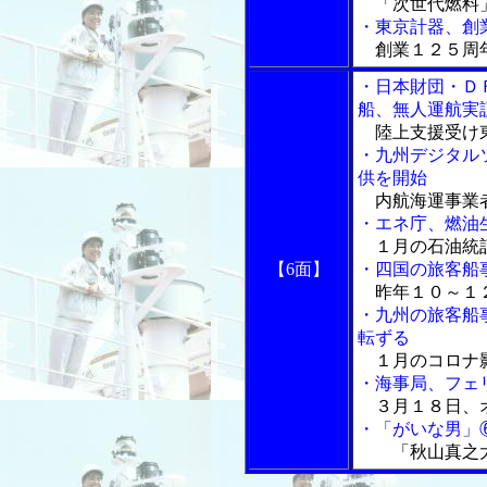
「次世代燃料
・東京計器、創
創業１２５周
・日本財団・Ｄ
船、無人運航実
陸上支援受け
・九州デジタル
供を開始
内航海運事業者
・エネ庁、燃油
１月の石油統
【6面】
・四国の旅客船
昨年１０～１
・九州の旅客船
転ずる
１月のコロナ
・海事局、フェ
３月１８日、
・「がいな男」
「秋山真之