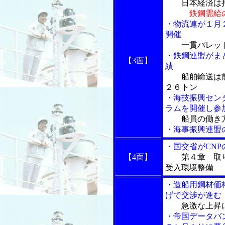
日本経済は
鉄鋼需給
・物流連が１月
開催
一貫パレッ
・鉄鋼連盟がま
【3面】
績
船舶輸送は
２６トン
・海技振興セン
ラムを開催し参
船員の働き
・海事振興連盟
・国交省がCN
【4面】
第４章 取
受入環境整備
・造船用鋼材価
げで交渉が進む
急激な上昇
・帝国データバ