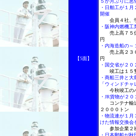
５か月ぶりに悪
・日舶工が１月
開催
会員４社、
・阪神内燃機工
売上高７５
円
・内海造船の～
売上高２３
【5面】
円
・国交省が２０
竣工は１５
・商船三井と大
「ウィンドチャ
今秋竣工の
・JR貨物が２
コンテナ輸
２０００トン
・物流連が１月
けた情報交換会
参加企業２
・日本郵船が秋