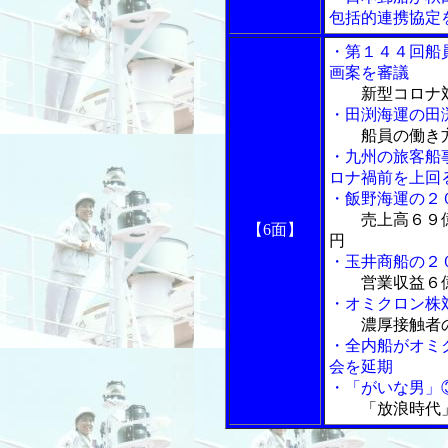
包括的連携協定
・第１４４回船
画案を審議
新型コロナ
・田渕海運の田
船員の働き
・九州の旅客船
ロナ禍前を上回
・飯野海運の２
売上高６９
【6面】
円
・玉井商船の２
営業収益６
・オミクロン株
濃厚接触者
・全内船がオミ
会を延期
・「がいな男」
「放浪時代