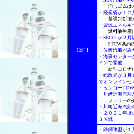
消しゴムは
・経産省が１２
基調判断据
・資源エネルギ
燃料油生産
・SECOJが２
STCW条
【2面】
・佐渡汽船がみ
・海事センター
インで開催
新型コロナ
・総政局が３月
でオンラインセ
・センコーHD
・川﨑近海汽船
フェリーの
・川﨑近海汽船
・２０２１年度
３％減
・鉄鋼連盟が１