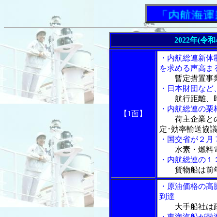
「内航海運新聞
2022年(令
・内航総連新体
を求める声高ま
暫定措置事
・日本財団など
航行距離、
・内航総連の栗
【1面】
荷主企業と
定･効率輸送協
・国交省が２月
水素・燃料
・内航総連の１
貨物船は前
・原油価格の高
到達
大手船社は
・東海汽船が熱