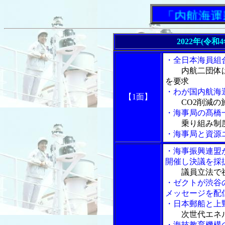
「内航海運新聞
2022年(令和
・全日本海員組
内航二団体
を要求
・わが国内航海
【1面】
CO2削減
・海事局の髙橋
乗り組み制
・海事局と資源
・海事振興連盟
開催し決議を採
議員立法で
・ゼクトが渋谷
メッセージを配
・日本郵船と上
次世代エネ
・海技教育機構