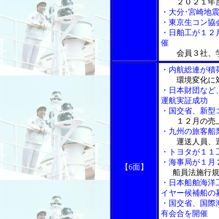
２０２１年
・大分･宮崎地
・東京生コン協
・日舶工が１２
催
会員３社、
・内航総連が積
環境変化に
・日本財団など
運航実証成功
・国交省、新型
１２月の売
・九州の旅客船
運送人員、
・トヨタが１１
・海事局が１月
【6面】
船員法施行
・日本船舶海洋
イヤー候補船の
・国交省、国際
有会合を開催