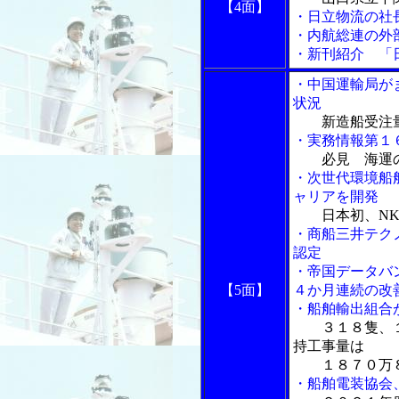
【4面】
・日立物流の社
・内航総連の外
・新刊紹介 「
・中国運輸局が
状況
新造船受注
・実務情報第１
必見 海運
・次世代環境船
ャリアを開発
日本初、NK
・商船三井テク
認定
・帝国データバ
【5面】
４か月連続の改
・船舶輸出組合
３１８隻、
持工事量は
１８７０万８
・船舶電装協会