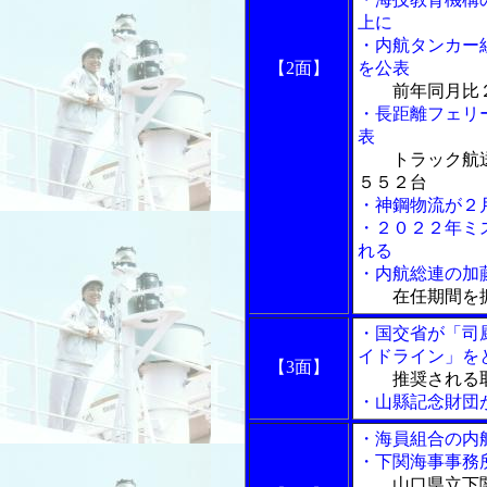
上に
・内航タンカー
【2面】
を公表
前年同月比
・長距離フェリ
表
トラック航
５５２台
・神鋼物流が２
・２０２２年ミ
れる
・内航総連の加
在任期間を
・国交省が「司
イドライン」を
【3面】
推奨される
・山縣記念財団
・海員組合の内
・下関海事事務
山口県立下