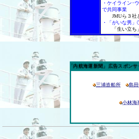
・ケイライン･
で共同事業
JMUら３
・「がいな男」
「生い立ち
今週の「内航海運新聞」広告スポンサー企業
三浦造船所
島田
小林海