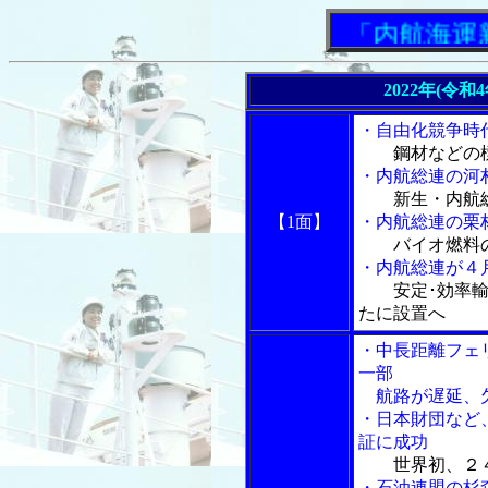
「内航海運新聞
2022年(令和
・自由化競争時
鋼材などの
・内航総連の河
新生・内航
【1面】
・内航総連の栗
バイオ燃料
・内航総連が４
安定･効率
たに設置へ
・中長距離フェ
一部
航路が遅延、
・日本財団など
証に成功
世界初、２
・石油連盟の杉