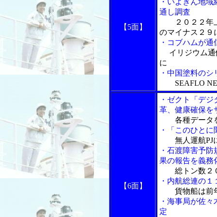
・いよぎん地域
通し調査
２０２２年
【5面】
のマイナス２９
・コブハムが通
イリジウム通
に
・中国塗料のシ
SEAFLO 
・ゼクト「デジ
革、健康確保を
各種データ
・「このひとに
無人運航P
・石渡障害予防
果の報告を義務
総トン数２
・内航総連の１
【6面】
貨物船は前
・海事局が佐々
定