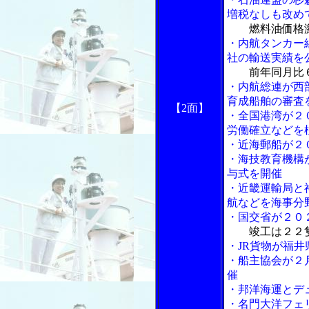
増税なしも改め
燃料油価格
・内航タンカー
社の輸送実績を
前年同月比
・内航総連が西
育成船舶の審査
【2面】
・全国港湾が２
労働確立などを
・近海郵船が２
・海技教育機構
与式を開催
・近畿運輸局と
航などを海事分
・国交省が２０
竣工は２２
・JR貨物が福
・船主協会が２
催
・邦洋海運とデ
・名門大洋フェ