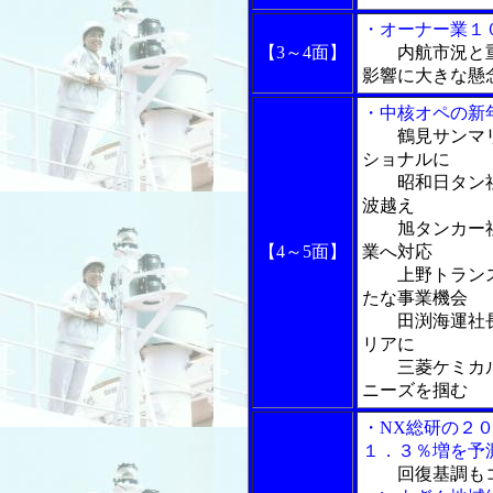
・オーナー業１
【3～4面】
内航市況と
影響に大きな懸
・中核オペの新
鶴見サンマ
ショナルに
昭和日タン社
波越え
旭タンカー社長
【4～5面】
業へ対応
上野トランス
たな事業機会
田渕海運社長
リアに
三菱ケミカル
ニーズを掴む
・NX総研の２
１．３％増を予
回復基調も