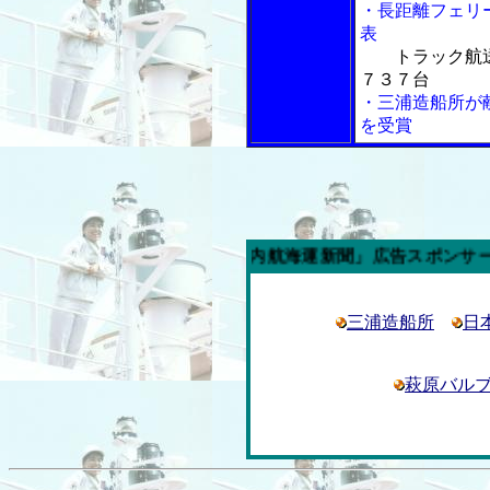
・長距離フェリ
表
トラック航
７３７台
・三浦造船所が
を受賞
今週の「内航海運新聞」広告スポンサー企業
三浦造船所
日
萩原バル