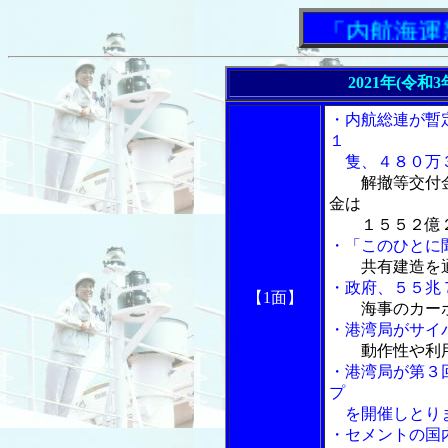
「内航海運新
2021年(令和
・内航総連が暫
１
隻、４８０万
解撤等交付
金は
１５５２億２
・「このひとに
共有建造を
・政府、５５兆
【1面】
海事のカー
・港湾局がサイ
動作性や利
・港湾局が第３
プ
を開催しとり
・セメントの国