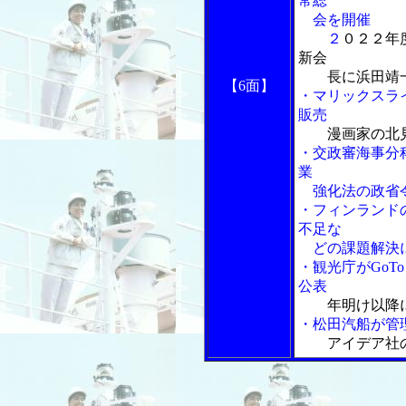
常総
会を開催
２
０２２年
新会
長に浜田靖一
【6面】
・マリックスラ
販売
漫画家の北
・交政審海事分
業
強化法の政省
・フィンランド
不足な
どの課題解決
・観光庁がGo
公表
年明け以降
・松田汽船が管
アイデア社の