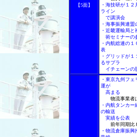
・海技研が１２
【5面】
ライン
で講演会
・海事振興連盟
・近畿運輸局と
術セミナーの
・内航総連の１
表
・グリッドが１
るサプラ
イチェーンの脱
・東京九州フェ
運が
高まる
物流事業者
・内航タンカー
の輸送
実績を公表
前年同期比
・物流倉庫振興