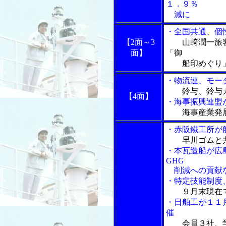
１．９％
減に
・全国共通、個
【2面～3
山﨑潤一旅
面】
「御
船印めぐり」
・物流連、モー
鈴与、鈴与
【4面】
・海事振興連盟
海事産業発
・赤阪鐵工所が
早川ゴムと
・本瓦造船が広
GHG
削減への貢献
・特定技能制度
９月末現在
・日舶工が１１
催
会員３社、