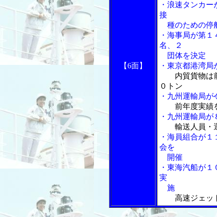
・浪速タンカー
接
種のための停
・海事局が第１
名、２
団体を決定
【6面】
・東京都港湾局
内貿貨物は
０トン
・九州運輸局が
前年度実績
・九州運輸局が
輸送人員・
・海員組合が１
会を
開催
・東海汽船が１
実
施
高速ジェッ