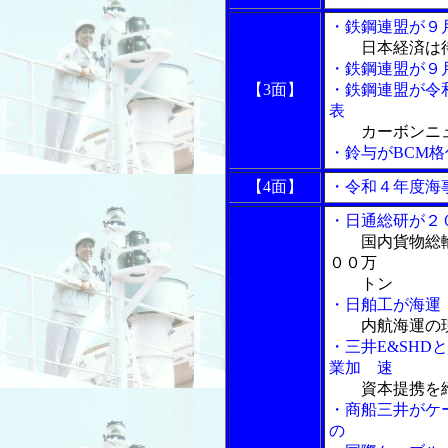
・鉄鋼連盟が９
日本経済は
・鉄鋼連盟が９
【3面】
・鉄鋼連盟が令
表
カーボンニ
・鈴与がBCM
【4面】
・令和４年度海事
・日通総研が２
国内貨物総
００万
トン
・日舶工が海運
内航海運の
・三井E&SH
業加 速
資本提携を
・商船三井がケ
の