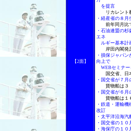
を提言
リカレント
・経産省の８月
前年同月比
・石油連盟の杉
エネ
ルギー基本計
岸田内閣発
・損保ジャパン
【2面】
向上で
WEBセミナー
国交省、日
・国交省が７月
貨物船は３
・国交省が６月
貨物船は１
・鉄道・運輸機
改訂
・太平洋沿海汽
・国交省の１０
・海保庁の１０