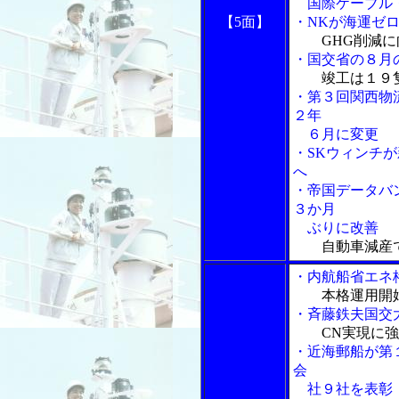
国際ケーブル
【5面】
・NKが海運ゼ
GHG削減
・国交省の８月
竣工は１９
・第３回関西物
２年
６月に変更
・SKウィンチ
へ
・帝国データバ
３か月
ぶりに改善
自動車減産
・内航船省エネ
本格運用開
・斉藤鉄夫国交
CN実現に
・近海郵船が第
会
社９社を表彰