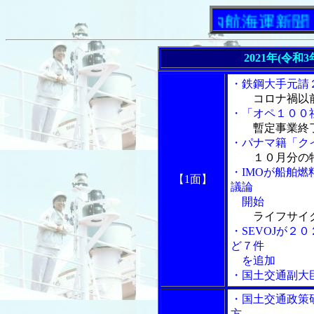
「内航海運新聞」ニ
2021年(令和
・鉄鋼大手元請
コロナ禍以
・「オペ１００社
暫定事業終
・パナマ籍「ク
１０月分の
・IMOが船舶燃
【1面】
議論
開始
ライフサイ
・SEVOJが２
ど７件
を追加
・国土交通副大
・国土交通政策
方