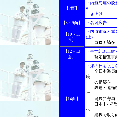
・内航海運の脱
【7面】
引
き上げ
【8～9面】
・名刺広告
・内航市況と重
【10～11
(上)
面】
コロナ禍か
【12～13
・半世紀以上続
面】
暫定措置事
・海の日を祝し
全日本海員
境
の構築を
鉄道・運輸機
持・
【14面】
発展に寄与
日本中小型造
へ
業界で取り組