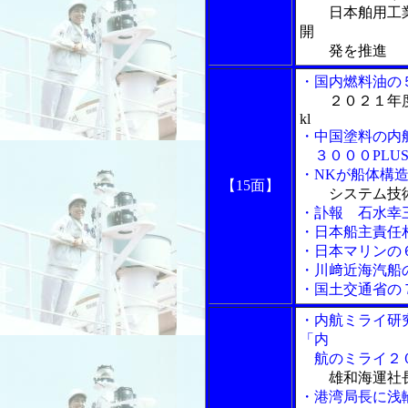
日本舶用工業
開
発を推進
・国内燃料油の
２０２１年
kl
・中国塗料の内
３０００PLU
・NKが船体構
【15面】
システム技
・訃報 石水幸三
・日本船主責任
・日本マリンの
・川﨑近海汽船
・国土交通省の
・内航ミライ研
「内
航のミライ２
雄和海運社
・港湾局長に浅