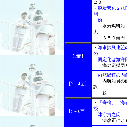
２％
・脱炭素化２兆
開
始
水素燃料船
大
３５０億円
・海事振興連盟
の
【2面】
固定化は海洋国
海の応援団
・内航総連の内
内航船員の
【3～4面】
課
題
・「寄稿」 海
授
【5～6面】
津守貴之氏
法改正にと