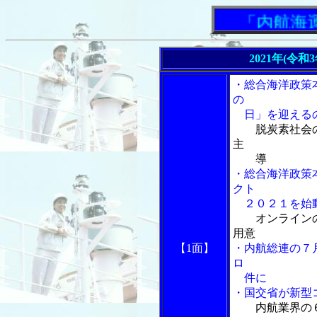
「内航海運新
2021年(令和
・総合海洋政策
の
日」を迎えるの
脱炭素社会
主
導
・総合海洋政策
クト
２０２１を始
オンライン
用意
【1面】
・内航総連の７
ロ
件に
・国交省が新型
内航業界の