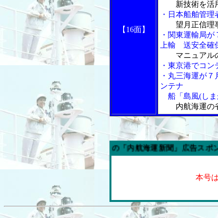
新技術を活
・日本船舶管理
望月正信理
【16面】
・関東運輸局が
上輸 送安全確
マニュアル
・東京港でコン
・丸三海運が７
ンテナ
船「島風(しま
内航海運の
今週の「内航海運新聞」広告スポンサー企業
本号