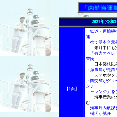
「内航海運新聞」
2021年(令和
・鉄道・運輸機
連
携で基本合意
来月中にも
・「有力オペレ
豊氏
日本製鉄以
・海事局が走錨
スマホやタ
・国交省がグリ
ンチ
【1面】
ャレンジ」を
海事産業の
む
・海事局内航課
樹氏が就任