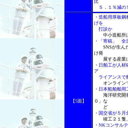
比
５．１％減の５
・造船用厚板鋼
げを
打診か
中小造船所
・「寄稿」 全
SNSが生
け発
展する産業
・日舶工が人材
ア
ライアンスで舶
オンライン
・日本船舶舶用
海洋研究開
【5面】
０」な
ど
・国交省が５月
竣工２１隻
・NKコンサルテ