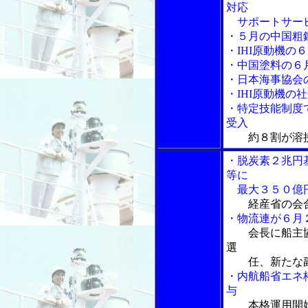
対応
サポートサー
・５月の中国粗
・IHI原動機の
・中国塗料の６
・日本海事協会
・IHI原動機の
・特定技能制度
受入
約８割が溶
・脱炭素２兆円
等に
最大３５０億
経産省の会
・物流連が６月
会長に船主
選
任、新たな副
・内航船省エネ
与
本格運用開