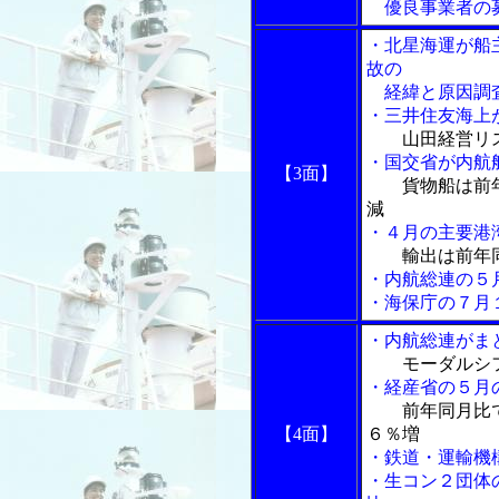
優良事業者の
・北星海運が船
故の
経緯と原因調
・三井住友海上
山田経営リ
・国交省が内航
【3面】
貨物船は前
減
・４月の主要港
輸出は前年
・内航総連の５
・海保庁の７月
・内航総連がま
モーダルシ
・経産省の５月
前年同月比
【4面】
６％増
・鉄道・運輸機
・生コン２団体