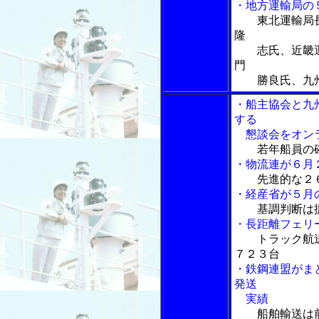
・地方運輸局の
東北運輸局
隆
志氏、近畿運
門
勝良氏、九州
・船主協会と九
する
懇談会をオン
若年船員の
・物流連が６月
先進的な２
・経産省が５月
基調判断は
・長距離フェリ
トラック航
７２３台
・鉄鋼連盟がま
発送
実績
船舶輸送は