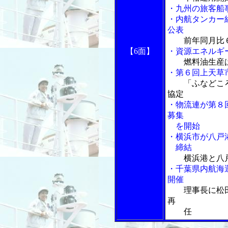
・九州の旅客船
・内航タンカー
公表
前年同月比
【6面】
・資源エネルギ
燃料油生産
・第６回上天草
「ふなどこ
協定
・物流連が第８
募集
を開始
・横浜市が八戸
締結
横浜港と八
・千葉県内航海
開催
理事長に松
再
任