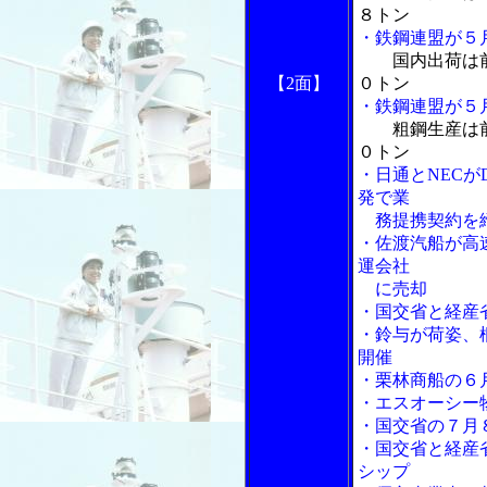
８トン
・鉄鋼連盟が５
国内出荷は
【2面】
０トン
・鉄鋼連盟が５
粗鋼生産は
０トン
・日通とNEC
発で業
務提携契約を
・佐渡汽船が高
運会社
に売却
・国交省と経産
・鈴与が荷姿、
開催
・栗林商船の６
・エスオーシー
・国交省の７月
・国交省と経産
シップ